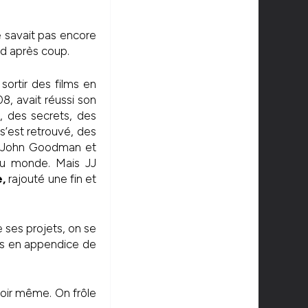
ne savait pas encore
ld après coup.
ortir des films en
08, avait réussi son
 des secrets, des
 s’est retrouvé, des
nt, John Goodman et
du monde. Mais JJ
,
rajouté une fin et
 ses projets, on se
ms en appendice de
 soir même. On frôle