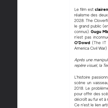
Le film est
claire
réalisme des deux 
2028. The Cloverfi
le grand public 
connus).
Gugu Mb
n’est pas inconnu
O’Dowd
(The IT
America Civil War) 
Après une manipula
repère visuel, la Te
L’histoire passio
scène un vaisseau
2018. Le problème 
pour offrir des sc
décroît au fur et à
Ce n’est le lien ar