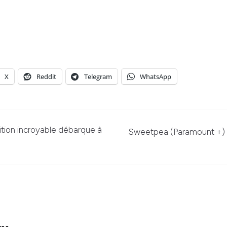
X
Reddit
Telegram
WhatsApp
position incroyable débarque à
Sweetpea (Paramount +) : E