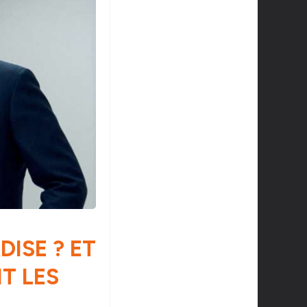
DISE ? ET
T LES