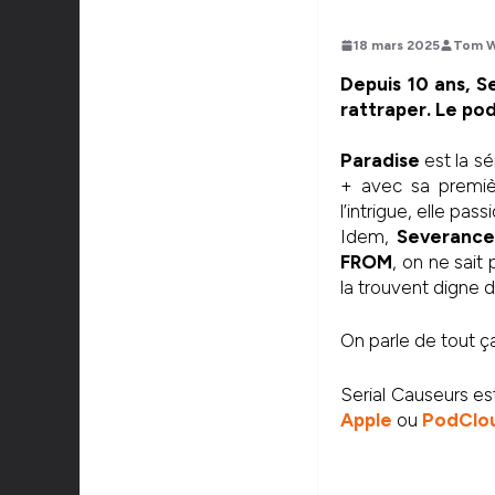
18 mars 2025
Tom W
Depuis 10 ans, Se
rattraper. Le po
Paradise
est la sé
+ avec sa premiè
l’intrigue, elle pass
Idem,
Severanc
FROM
, on ne sait
la trouvent digne 
On parle de tout ç
Serial Causeurs e
Apple
ou
PodClo