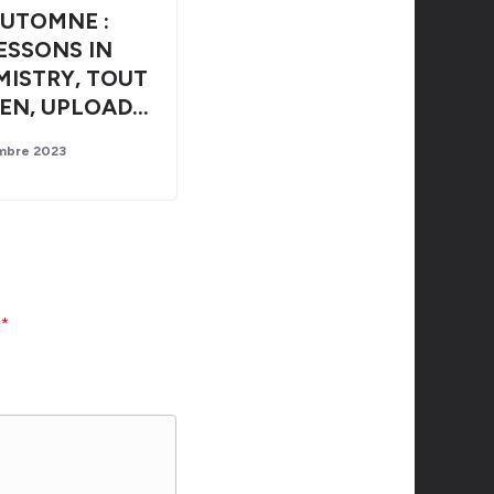
UTOMNE :
ESSONS IN
ISTRY, TOUT
IEN, UPLOAD…
mbre 2023
c
*