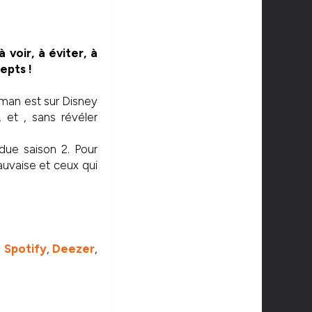
 voir, à éviter, à
epts !
lman est sur Disney
et , sans révéler
due saison 2. Pour
mauvaise et ceux qui
e
Spotify
,
Deezer
,