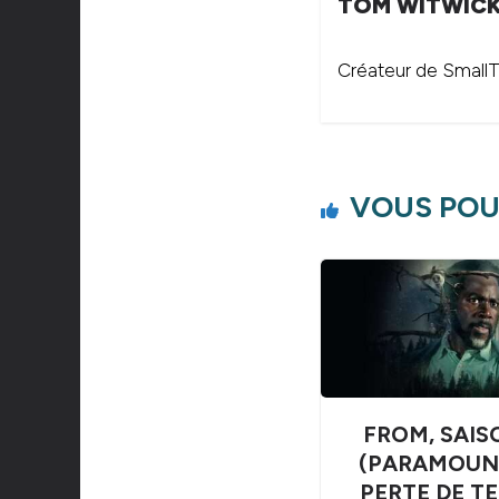
TOM WITWIC
Créateur de SmallTh
VOUS POU
FROM, SAIS
(PARAMOUNT
PERTE DE T