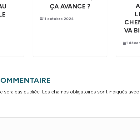
A
AU
ÇA AVANCE ?
L
LE
11 octobre 2024
CHEM
VA B
1 déce
 COMMENTAIRE
e sera pas publiée.
Les champs obligatoires sont indiqués ave