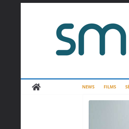
Passer
au
contenu
NEWS
FILMS
S