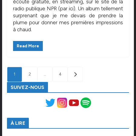
écoute gratuite, en streaming, sur le site de la
radio publique NPR (par ici). Un album tellement
surprenant que je me devais de prendre la
plume pour donner mes premières impressions
à chaud.
Read More
PAGINATION
1
2
…
4
DES
PUBLICATIONS
SUIVEZ-NOUS
À LIRE