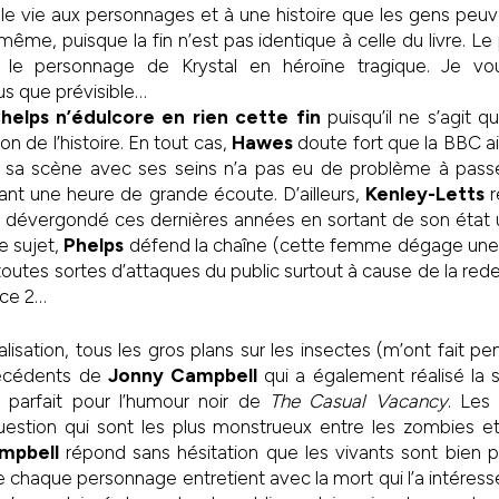
e vie aux personnages et à une histoire que les gens peuv
, même, puisque la fin n’est pas identique à celle du livre. L
r le personnage de Krystal en héroïne tragique. Je vou
us que prévisible…
helps n’édulcore en rien cette fin
puisqu’il ne s’agit q
on de l’histoire. En tout cas,
Hawes
doute fort que la BBC a
 sa scène avec ses seins n’a pas eu de problème à passe
ant une heure de grande écoute. D’ailleurs,
Kenley-Letts
r
st dévergondé ces dernières années en sortant de son état 
e sujet,
Phelps
défend la chaîne (cette femme dégage une
toutes sortes d’attaques du public surtout à cause de la red
ce 2…
alisation, tous les gros plans sur les insectes (m’ont fait p
técédents de
Jonny Campbell
qui a également réalisé la s
, parfait pour l’humour noir de
The Casual Vacancy
. Les
uestion qui sont les plus monstrueux entre les zombies et
mpbell
répond sans hésitation que les vivants sont bien p
ue chaque personnage entretient avec la mort qui l’a intéressé