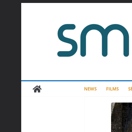
Passer
au
contenu
NEWS
FILMS
S