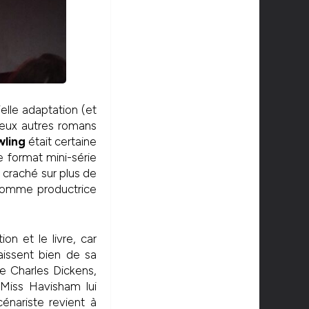
ielle adaptation (et
deux autres romans
wling
était certaine
e format mini-série
 craché sur plus de
 comme productrice
on et le livre, car
aissent bien de sa
 Charles Dickens,
 Miss Havisham lui
énariste revient à