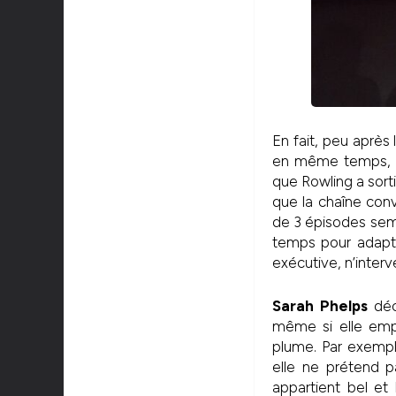
En fait, peu après 
en même temps, la
que Rowling a sort
que la chaîne conv
de 3 épisodes semb
temps pour adap
exécutive, n’interv
Sarah Phelps
décl
même si elle empr
plume. Par exempl
elle ne prétend p
appartient bel et