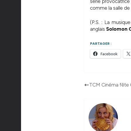
série provocatrice
comme la salle de 
(P.S. : La musiqu
anglais
Solomon 
PARTAGER :
Facebook
TCM Cinéma fête 