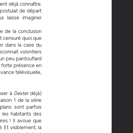
ent déjà connaître.
e postulat de départ
s laisse imaginer
ue de la conclusion
it censuré quoi que
r dans la case du
econnait volontiers
un peu pantouflard
 forte présence en
evance télévisuelle,
enser à
Dexter
déjà)
aison 1 de la série
 plans sont parfois
 les habitants des
ires ! Il avoue que
. Et visiblement, la