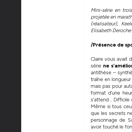
Mini-série en troi
projetée en marath
(réalisateur), Ke
Elisabeth Deroche-
/Présence de spo
Claire vous avait
série
ne s’amélio
antithèse – synth
traîne en longueur
mais pas pour aut
format d’une heur
s’attend… Difficile
Même si tous ceux
que les secrets n
personnage de Sa
avoir touché le fo