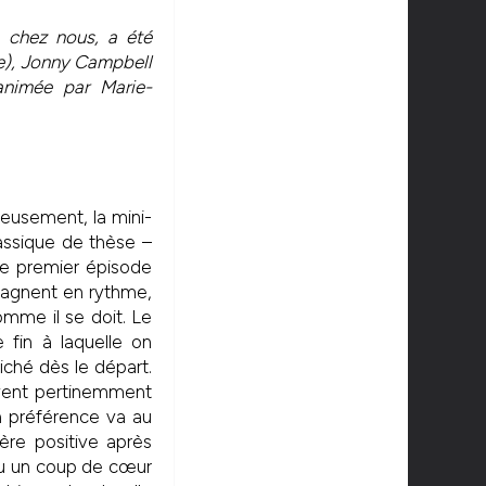
chez nous, a été
te), Jonny Campbell
 animée par Marie-
reusement, la mini-
lassique de thèse –
 le premier épisode
 gagnent en rythme,
mme il se doit. Le
 fin à laquelle on
liché dès le départ.
avent pertinemment
a préférence va au
ère positive après
 eu un coup de cœur