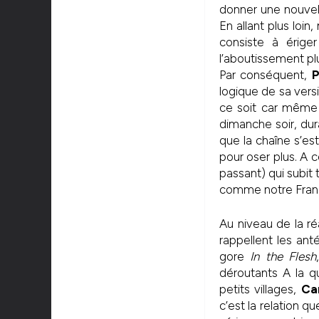
donner une nouvell
En allant plus loin
consiste à érige
l’aboutissement pl
Par conséquent,
P
logique de sa versi
ce soit car même
dimanche soir, dur
que la chaîne s’e
pour oser plus. A c
passant) qui subit 
comme notre Fran
Au niveau de la ré
rappellent les an
gore
In the Flesh
déroutants A la q
petits villages,
Ca
c’est la relation q