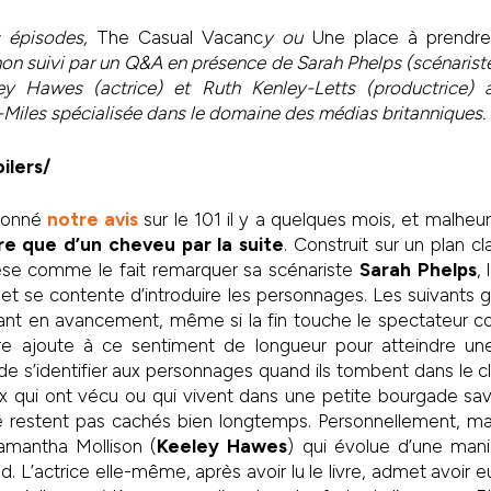
s épisodes,
The Casual Vacanc
y ou
Une place à prendre
on suivi par un Q&A en présence de Sarah Phelps (scénaris
eley Hawes (actrice) et Ruth Kenley-Letts (productrice)
Miles spécialisée dans le domaine des médias britanniques.
ilers/
 donné
notre avis
sur le 101 il y a quelques mois, et malheu
re que d’un cheveu par la suite
. Construit sur un plan c
èse comme le fait remarquer sa scénariste
Sarah Phelps
,
 et se contente d’introduire les personnages. Les suivants
ant en avancement, même si la fin touche le spectateur co
e ajoute à ce sentiment de longueur pour atteindre une
 de s’identifier aux personnages quand ils tombent dans le c
 qui ont vécu ou qui vivent dans une petite bourgade s
e restent pas cachés bien longtemps. Personnellement, m
mantha Mollison (
Keeley Hawes
) qui évolue d’une mani
nd. L’actrice elle-même, après avoir lu le livre, admet avoir