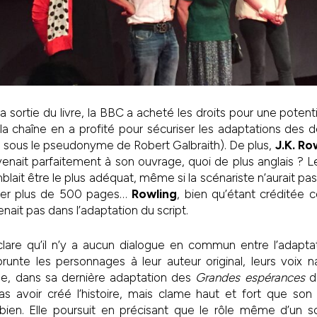
la sortie du livre, la BBC a acheté les droits pour une potent
 chaîne en a profité pour sécuriser les adaptations des 
i sous le pseudonyme de Robert Galbraith). De plus,
J.K. Ro
enait parfaitement à son ouvrage, quoi de plus anglais ? L
lait être le plus adéquat, même si la scénariste n’aurait pas
ter plus de 500 pages…
Rowling
, bien qu’étant créditée
enait pas dans l’adaptation du script.
are qu’il n’y a aucun dialogue en commun entre l’adaptati
unte les personnages à leur auteur original, leurs voix n
e, dans sa dernière adaptation des
Grandes espérances
de
as avoir créé l’histoire, mais clame haut et fort que son
 bien. Elle poursuit en précisant que le rôle même d’un sc