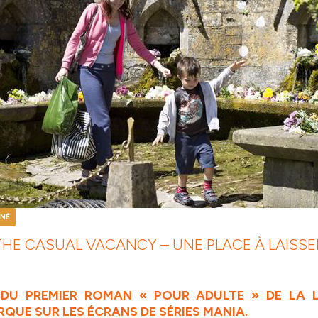
INÉ
THE CASUAL VACANCY – UNE PLACE À LAISSE
 DU PREMIER ROMAN « POUR ADULTE » DE LA LÉ
QUE SUR LES ÉCRANS DE SÉRIES MANIA.