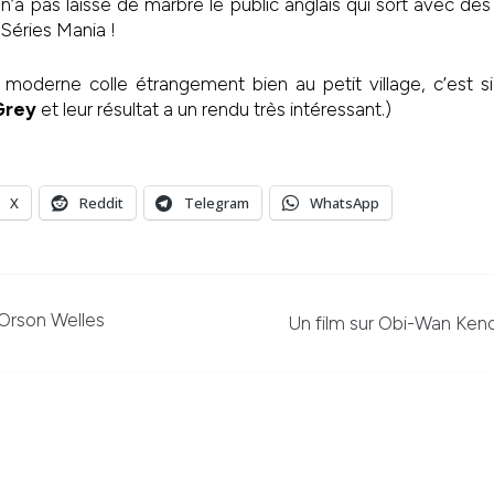
 n’a pas laissé de marbre le public anglais qui sort avec des
Séries Mania !
e moderne colle étrangement bien au petit village, c’est s
Grey
et leur résultat a un rendu très intéressant.)
X
Reddit
Telegram
WhatsApp
Orson Welles
Un film sur Obi-Wan Keno