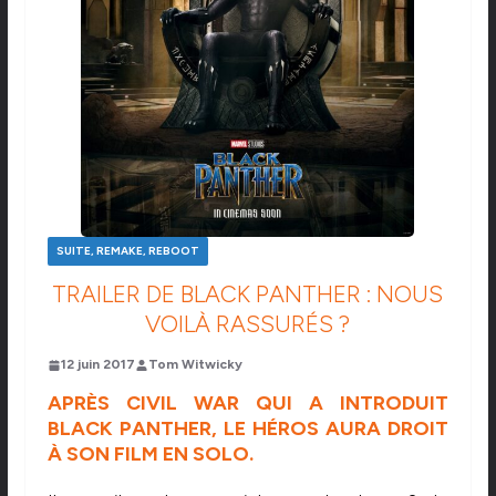
SUITE, REMAKE, REBOOT
TRAILER DE BLACK PANTHER : NOUS
VOILÀ RASSURÉS ?
12 juin 2017
Tom Witwicky
APRÈS CIVIL WAR QUI A INTRODUIT
BLACK PANTHER, LE HÉROS AURA DROIT
À SON FILM EN SOLO.