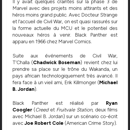
Il y avait quelques craintes sur la phase 3 de
Marvel avec des projets moins attirants et des
héros moins grand public. Avec Docteur Strange
et l’accueil de Civil War, on est quasi rassurés sur
la forme actuelle du MCU et le potentiel des
nouveaux héros à venir. Black Panther est
apparu en 1966 chez Marvel Comics.
Suite aux événements de Civil War,
T’Challa
(
Chadwick Boseman
)
revient chez lui
prendre sa place sur le trône du Wakanda, un
pays africain technologiquement très avancé. Il
fera face à un vieil ami, Erik Killmonger (
Michael
B. Jordan
).
Black Panther est réalisé par
Ryan
Coogler
(
Creed
et
Fruitvale Station
, deux films
avec Michael B. Jordan) sur un scénario co-écrit
avec
Joe Robert Cole
(American Crime Story).