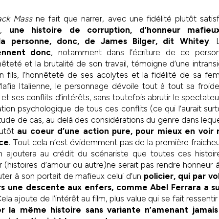
ack Mass
ne fait que narrer, avec une fidélité plutôt sati
rs,
une histoire de corruption, d’honneur mafieux
la personne, donc, de James Bilger, dit Whitey
. 
iennent donc
, notamment dans l’écriture de ce perso
êteté et la brutalité de son travail, témoigne d’une intran
 fils, l’honnêteté de ses acolytes et la fidélité de sa fe
afia Italienne, le personnage dévoile tout à tout sa froide
t ses conflits d’intérêts, sans toutefois abrutir le spectate
cation psychologique de tous ces conflits (ce qui l’aurait surt
ude de cas, au delà des considérations du genre dans lequel 
lutôt
au coeur d’une action pure, pour mieux en voir r
ice
. Tout cela n’est évidemment pas de la première fraicheu
 on ajoutera au crédit du scénariste que toutes ces histoi
 (histoires d’amour ou autre)ne serait pas rendre honneur à 
uter à son portait de mafieux celui d’un
policier, qui par v
ers une descente aux enfers, comme Abel Ferrara a su
Cela ajoute de l’intérêt au film, plus value qui se fait ressenti
er la même histoire sans variante n’amenant jamais 