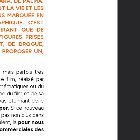
ARA, DE PALMA,
 LA VIE ET LES
INS MARQUÉE EN
PHIQUE. C’EST
TIRANT QUE DE
IGURES, PRISES
T, DE DROGUE,
 PROPOSER UN,
mais parfois très
 film, réalisé par
 thématiques ou du
me du film et de sa
 pas étonnant de le
oper
. Si ce nouveau
e pas non plus dans
ent, là
pour nous
 commerciales des