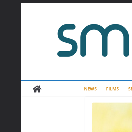
Passer
au
contenu
NEWS
FILMS
S