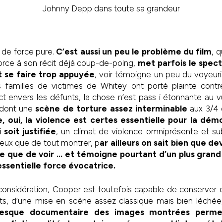
Johnny Depp dans toute sa grandeur
, de force pure.
C’est aussi un peu le problème du film
, 
orce à son récit déjà coup-de-poing,
met parfois le spec
t se faire trop appuyée
, voir témoigne un peu du voyeuris
 familles de victimes de Whitey ont porté plainte contr
 envers les défunts, la chose n’est pass i étonnante au vu
 dont une
scène de torture assez interminable
aux 3/4 
, oui, la violence est certes essentielle pour la démo
 soit justifiée
, un climat de violence omniprésente et sub
eux que de tout montrer, p
ar ailleurs on sait bien que de
le que de voir … et témoigne pourtant d’un plus grand
ssentielle force évocatrice.
considération, Cooper est toutefois capable de conserver c
s, d’une mise en scène assez classique mais bien léchée, 
presque documentaire des images montrées perm