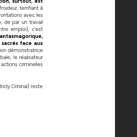
tion, surtout, est
ideur, terrifiant à
rontations avec les
e
, de par un travail
tre emploi), c’est
fantasmagorique,
sacrés face aux
tion démonstratrice
ale, le réalisateur
actions criminelles
cly Crininal) reste