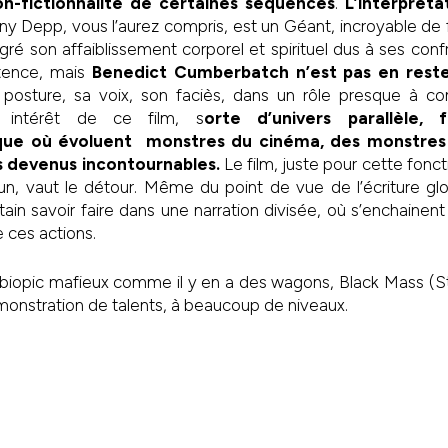
n-fictionnalité de certaines séquences
.
L’interpréta
y Depp, vous l’aurez compris, est un Géant, incroyable de fro
é son affaiblissement corporel et spirituel dus à ses conf
stence, mais
Benedict Cumberbatch n’est pas en rest
 posture, sa voix, son faciès, dans un rôle presque à con
ai intérêt de ce film, s
orte d’univers parallèle, 
ue où évoluent monstres du cinéma, des monstres 
s devenus incontournables.
Le film, juste pour cette fonc
n, vaut le détour. Même du point de vue de l’écriture glob
ain savoir faire dans une narration divisée, où s’enchainent 
 ces actions.
biopic mafieux comme il y en a des wagons, Black Mass (Stri
onstration de talents, à beaucoup de niveaux.