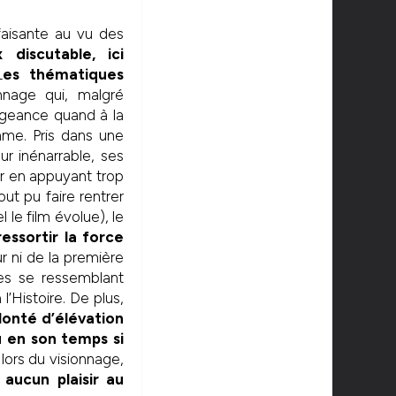
sfaisante au vu des
 discutable, ici
L
es thématiques
nnage qui, malgré
sigeance quand à la
mme. Pris dans une
ur inénarrable, ses
ur en appuyant trop
out pu faire rentrer
le film évolue), le
essortir la force
r ni de la première
res se ressemblant
l’Histoire. De plus,
olonté d’élévation
 en son temps si
r lors du visionnage,
aucun plaisir au