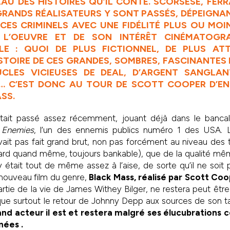
EAU DES HISTOIRES QU’IL CONTE. SCORSESE, FERR
RANDS RÉALISATEURS Y SONT PASSÉS, DÉPEIGNANT
CES CRIMINELS AVEC UNE FIDÉLITÉ PLUS OU MO
L’OEUVRE ET DE SON INTÉRÊT CINÉMATOGRA
LE : QUOI DE PLUS FICTIONNEL, DE PLUS AT
STOIRE DE CES GRANDES, SOMBRES, FASCINANTES F
CLES VICIEUSES DE DEAL, D’ARGENT SANGLAN
U… C’EST DONC AU TOUR DE SCOTT COOPER D’EN
SS.
ait passé assez récemment, jouant déjà dans le bancal 
 Enemies
, l’un des ennemis publics numéro 1 des USA. Le
vait pas fait grand brut, non pas forcément au niveau des
lard quand même, toujours bankable), que de la qualité mê
était tout de même assez à l’aise, de sorte qu’il ne soit
 nouveau film du genre,
Black Mass, réalisé par Scott Co
partie de la vie de James Withey Bilger, ne restera peut êtr
rque surtout le retour de Johnny Depp aux sources de son tal
and acteur il est et restera malgré ses élucubrations
nées .