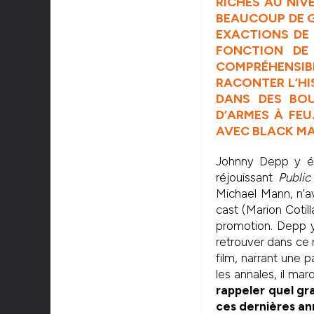
RICHES AU NIV
BEAUCOUP DE G
EXACTIONS DE 
FONCTION DE 
COMPRÉHENSIB
RACONTER L’HI
DANS DES BOU
D’ARMES À FE
AVEC BLACK MA
Johnny Depp y ét
réjouissant
Public
Michael Mann, n’a
cast (Marion Cotil
promotion. Depp y 
retrouver dans ce
film, narrant une 
les annales, il ma
rappeler quel gr
ces dernières an