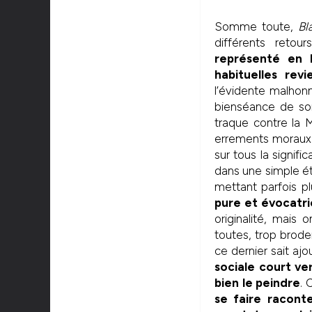
Somme toute,
Bl
différents retou
représenté en 
habituelles rev
l’évidente malhonn
bienséance de son
traque contre la M
errements moraux e
sur tous la signifi
dans une simple ét
mettant parfois p
pure et évocatr
originalité, mais
toutes, trop broder
ce dernier sait ajo
sociale court v
bien le peindre
. 
se faire racont