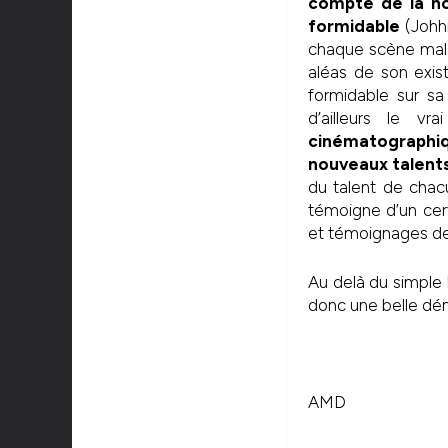
compte de la no
formidable
(Johhn
chaque scène malgr
aléas de son exi
formidable sur sa
d’ailleurs le vr
cinématographiq
nouveaux talent
du talent de chacu
témoigne d’un cert
et témoignages de
Au delà du simple 
donc une belle dém
AMD