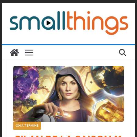
Passer
au
contenu
ON A TERMINÉ