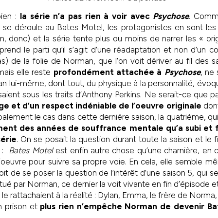
ien :
la série n’a pas rien à voir avec
Psychose
. Comme
ue se déroule au Bates Motel, les protagonistes en sont les
donc) et la série tente plus ou moins de narrer les « ori
rend le parti qu’il s’agit d’une réadaptation et non d’un 
) de la folie de Norman, que l’on voit dériver au fil des sa
mais elle reste
profondément attachée à
Psychose
, ne
an lui-même, dont tout, du physique à la personnalité, évoq
aient sous les traits d’Anthony Perkins. Ne serait-ce que pa
 et d’un respect indéniable de l’oeuvre originale
dont
cipalement le cas dans cette dernière saison, la quatrième, qu
ent des années de souffrance mentale qu’a subi et f
série
. On se posait la question durant toute la saison et le 
e :
Bates Motel
est enfin autre chose qu’une charnière, en c
’oeuvre pour suivre sa propre voie. En cela, elle semble m
it de se poser la question de l’intérêt d’une saison 5, qui sera
ué par Norman, ce dernier la voit vivante en fin d’épisode e
le rattachaient à la réalité : Dylan, Emma, le frère de Norm
n prison et
plus rien n’empêche Norman de devenir Bat