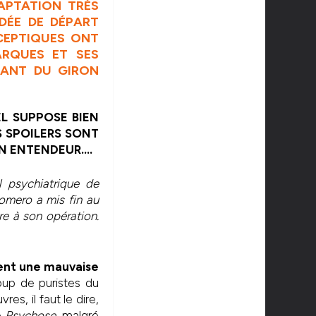
PTATION TRÈS
IDÉE DE DÉPART
CEPTIQUES ONT
ARQUES ET SES
TANT DU GIRON
EL SUPPOSE BIEN
S SPOILERS SONT
BON ENTENDEUR….
 psychiatrique de
Romero a mis fin au
re à son opération.
ent une mauvaise
up de puristes du
es, il faut le dire,
e
Psychose
, malgré