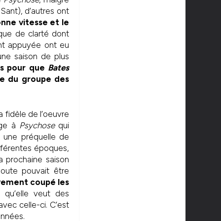
 Sant), d’autres ont
nne vitesse et le
ue de clarté dont
ent appuyée ont eu
une saison de plus
ps pour que
Bates
que du groupe des
a fidèle de l’oeuvre
age à
Psychose
qui
e une préquelle de
fférentes époques,
a prochaine saison
oute pouvait être
ivement coupé les
e qu’elle veut des
ec celle-ci. C’est
années.