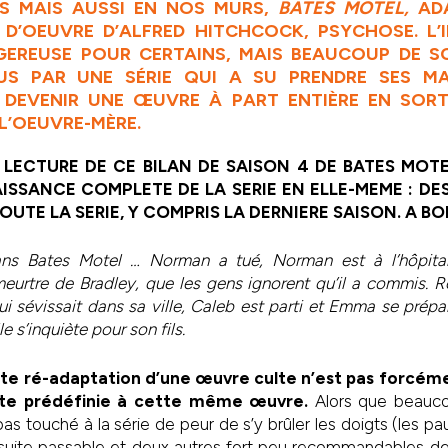
S MAIS AUSSI EN NOS MURS,
BATES MOTEL,
ADA
 D’OEUVRE D’ALFRED HITCHCOCK, PSYCHOSE. L’
GEREUSE POUR CERTAINS, MAIS BEAUCOUP DE S
S PAR UNE SÉRIE QUI A SU PRENDRE SES M
T DEVENIR UNE ŒUVRE À PART ENTIÈRE EN SOR
L’OEUVRE-MÈRE.
 LECTURE DE CE BILAN DE SAISON 4 DE BATES MOT
SSANCE COMPLETE DE LA SERIE EN ELLE-MEME : DE
TOUTE LA SERIE, Y COMPRIS LA DERNIERE SAISON. A 
s Bates Motel … Norman a tué, Norman est à l’hôpital
eurtre de Bradley, que les gens ignorent qu’il a commis. 
ui sévissait dans sa ville, Caleb est parti et Emma se prépa
 s’inquiète pour son fils.
e ré-adaptation d’une œuvre culte n’est pas forcém
ulte prédéfinie à cette même œuvre.
Alors que beauco
as touché à la série de peur de s’y brûler les doigts (les pauvr
 suite passable et deux autres fort peu recommandables d