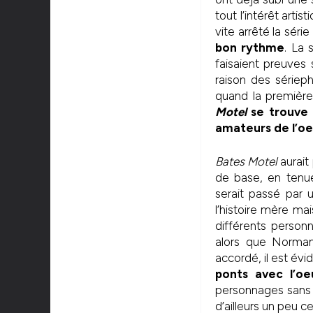
tout l’intérêt arti
vite arrêté la séri
bon rythme
. La 
faisaient preuves
raison des sériep
quand la première
Motel
se trouve u
amateurs de l’oe
Bates Motel
aurait
de base, en tenu
serait passé par 
l’histoire mère mai
différents person
alors que Norman
accordé, il est évid
ponts avec l’oe
personnages sans 
d’ailleurs un peu c