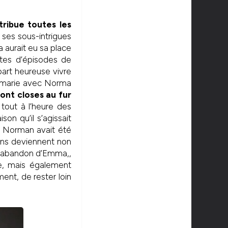
tribue toutes les
n ses sous-intrigues
a aurait eu sa place
utes d’épisodes de
part heureuse vivre
e marie avec Norma
sont closes au fur
t tout à l’heure des
on qu’il s’agissait
i Norman avait été
ions deviennent non
l’abandon d’Emma,,
e, mais également
ent, de rester loin