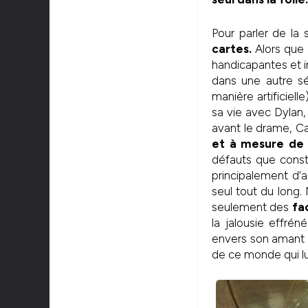
Pour parler de la
cartes.
Alors que l
handicapantes et in
dans une autre sé
manière artificielle
sa vie avec Dylan
avant le drame, Cal
et à mesure de c
défauts que consti
principalement d’
seul tout du long.
seulement des
fa
la jalousie effr
envers son amant R
de ce monde qui lu