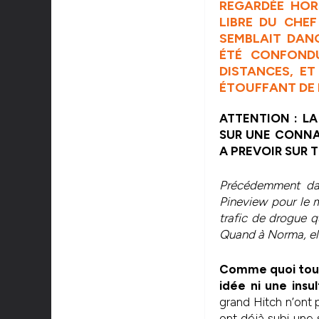
REGARDÉE HOR
LIBRE DU CHEF
SEMBLAIT DAN
ÉTÉ CONFONDU
DISTANCES, E
ÉTOUFFANT DE 
ATTENTION : LA
SUR UNE CONNAI
A PREVOIR SUR 
Précédemment dan
Pineview pour le m
trafic de drogue q
Quand à Norma, elle
Comme quoi tout
idée ni une ins
grand Hitch n’ont p
ont déjà subi une