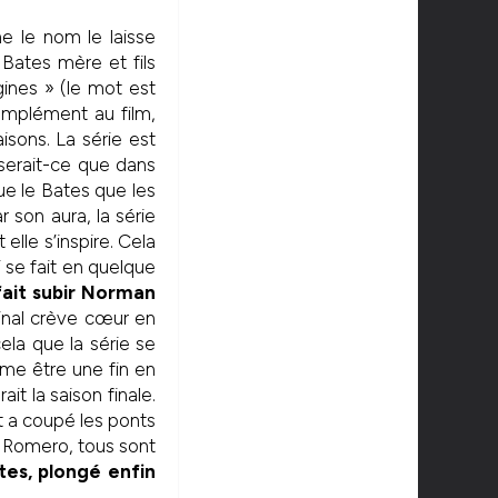
 le nom le laisse
 Bates mère et fils
gines » (le mot est
complément au film,
isons. La série est
 serait-ce que dans
ue le Bates que les
r son aura, la série
 elle s’inspire. Cela
i se fait en quelque
ait subir Norman
final crève cœur en
ela que la série se
ême être une fin en
it la saison finale.
t a coupé les ponts
a, Romero, tous sont
es, plongé enfin