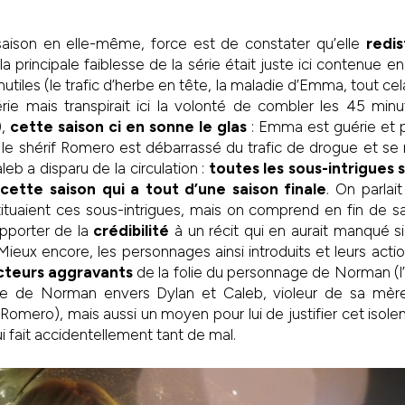
 saison en elle-même, force est de constater qu’elle
redis
a principale faiblesse de la série était juste ici contenue e
utiles (le trafic d’herbe en tête, la maladie d’Emma, tout cel
rie mais transpirait ici la volonté de combler les 45 min
),
cette saison ci en sonne le glas
: Emma est guérie et 
, le shérif Romero est débarrassé du trafic de drogue et s
eb a disparu de la circulation :
toutes les sous-intrigues 
ette saison qui a tout d’une saison finale
. On parlai
tuaient ces sous-intrigues, mais on comprend en fin de sais
apporter de la
crédibilité
à un récit qui en aurait manqué s
 Mieux encore, les personnages ainsi introduits et leurs act
cteurs aggravants
de la folie du personnage de Norman (
énée de Norman envers Dylan et Caleb, violeur de sa mèr
omero), mais aussi un moyen pour lui de justifier cet isolem
i fait accidentellement tant de mal.