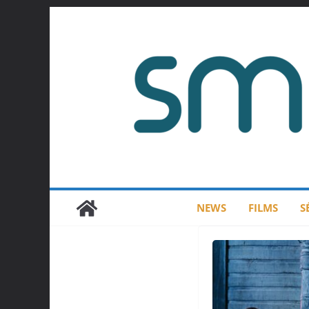
Passer
au
contenu
NEWS
FILMS
S