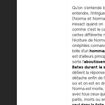
Qu’on s’entende b
entendre, l’intrig
(Norma et Norman, 
inexact quand on p
comme c’est le cas
certes différente 
l’écriture de Norm
cinéphiles connaiss
brille d’un
hommage
est d’ailleurs prin
sorte l’
aboutissem
Bates durant la 
détient la répons
détache enfin de l
soi et on est en dro
Norma est morte, t
avec tous ceux qui 
partis, morts ou e
seul dans la folie.