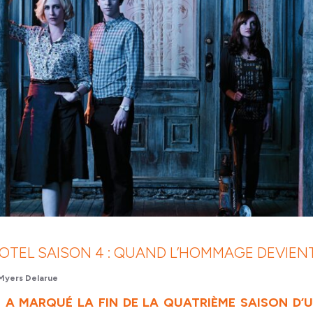
OTEL SAISON 4 : QUAND L’HOMMAGE DEVIE
Myers Delarue
 A MARQUÉ LA FIN DE LA QUATRIÈME SAISON D’U