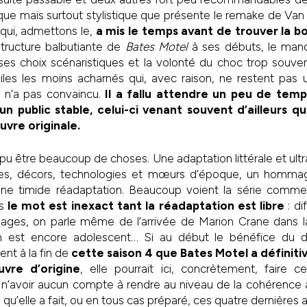
stique mais surtout stylistique que présente le remake de Van
e qui, admettons le,
a mis le temps avant de trouver la bo
structure balbutiante de
Bates Motel
à ses débuts, le manq
 ses choix scénaristiques et la volonté du choc trop souv
hiles les moins acharnés qui, avec raison, ne restent pas 
 n’a pas convaincu.
Il a fallu attendre un peu de tem
n public stable, celui-ci venant souvent d’ailleurs 
uvre originale.
 pu être beaucoup de choses. Une adaptation littérale et ultr
es, décors, technologies et mœurs d’époque, un homm
une timide réadaptation. Beaucoup voient la série comm
s
le mot est inexact tant la réadaptation est libre
: di
nages, on parle même de l’arrivée de Marion Crane dans l
 est encore adolescent… Si au début le bénéfice du d
ent à la fin de
cette saison 4 que Bates Motel a définit
uvre d’origine
, elle pourrait ici, concrètement, faire c
n’avoir aucun compte à rendre au niveau de la cohérence av
e qu’elle a fait, ou en tous cas préparé, ces quatre dernières 