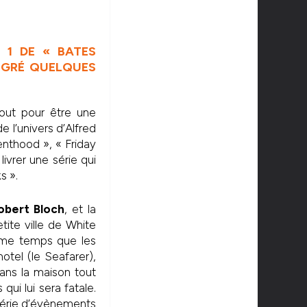
 1 DE « BATES
ALGRÉ QUELQUES
 tout pour être une
 l’univers d’Alfred
enthood », « Friday
livrer une série qui
s ».
obert Bloch
, et la
etite ville de White
ême temps que les
motel (le Seafarer),
dans la maison tout
i lui sera fatale.
e série d’évènements