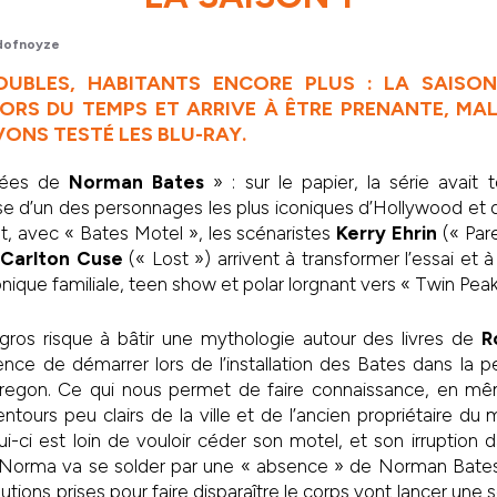
dofnoyze
OUBLES, HABITANTS ENCORE PLUS : LA SAISON
ORS DU TEMPS ET ARRIVE À ÊTRE PRENANTE, M
VONS TESTÉ LES BLU-RAY.
nées de
Norman Bates
» : sur le papier, la série avait
se d’un des personnages les plus iconiques d’Hollywood et de
t, avec « Bates Motel », les scénaristes
Kerry Ehrin
(« Par
Carlton Cuse
(« Lost ») arrivent à transformer l’essai et à 
onique familiale, teen show et polar lorgnant vers « Twin Peak
 gros risque à bâtir une mythologie autour des livres de
R
igence de démarrer lors de l’installation des Bates dans la p
’Oregon. Ce qui nous permet de faire connaissance, en m
ntours peu clairs de la ville et de l’ancien propriétaire du 
lui-ci est loin de vouloir céder son motel, et son irruption 
Norma va se solder par une « absence » de Norman Bates qu
autions prises pour faire disparaître le corps vont lancer un