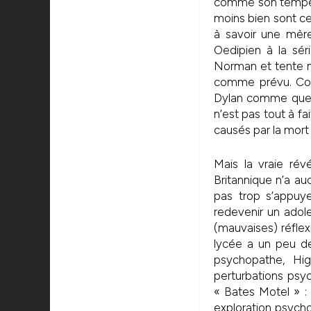
comme son tempéra
moins bien sont c
à savoir une mère
Oedipien à la sér
Norman et tente m
comme prévu. Cons
Dylan comme quelq
n’est pas tout à fa
causés par la mor
Mais la vraie révé
Britannique n’a a
pas trop s’appuy
redevenir un adol
(mauvaises) réfle
lycée a un peu de
psychopathe, Hig
perturbations psyc
« Bates Motel » :
exploration psycho