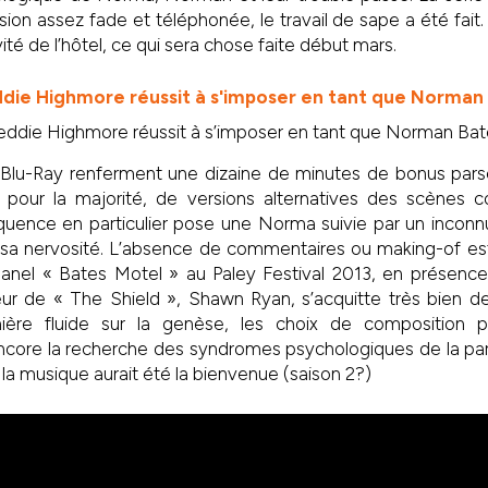
ion assez fade et téléphonée, le travail de sape a été fait.
ivité de l’hôtel, ce qui sera chose faite début mars.
eddie Highmore réussit à s’imposer en tant que Norman Bat
 Blu-Ray renferment une dizaine de minutes de bonus pars
it, pour la majorité, de versions alternatives des scènes 
quence en particulier pose une Norma suivie par un inconnu
t sa nervosité. L’absence de commentaires ou making-of est
u panel « Bates Motel » au Paley Festival 2013, en présenc
teur de « The Shield », Shawn Ryan, s’acquitte très bien d
ère fluide sur la genèse, les choix de composition po
core la recherche des syndromes psychologiques de la par
 la musique aurait été la bienvenue (saison 2?)