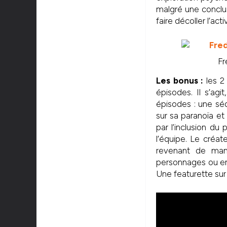
malgré une conclus
faire décoller l’act
Fr
Les bonus :
les 2
épisodes. Il s’ag
épisodes : une sé
sur sa paranoïa e
par l’inclusion d
l’équipe. Le créa
revenant de mani
personnages ou en
Une featurette sur