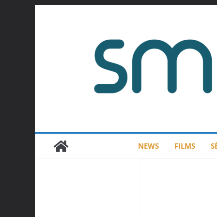
Passer
au
contenu
NEWS
FILMS
S