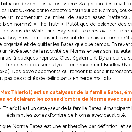
tel »
ne devient pas « Lost »-ien? Sa gestion des mystè
 les Bates. Aidés par le caractère fouineur de Norman, ceux-
me un momentum de milieu de saison assez inattendu, e
e bien-nommé « The Truth ». Plutôt que de balancer des cl
es dessous de White Pine Bay sont explorés avec le frère
ad boy » est le moins intéressant de la saison, même s’il 
me organisé et de quitter les Bates quelque temps. En reva
n révélateur de la nocivité de Norma envers son fils, autant
ennuis à quelques reprises. C’est également Dylan qui va 
rmettre de se socialiser au lycée, en rencontrant Bradley (N
oke). Des développements qui rendent la série intéressante
t pas des clichés de délinquants en herbe mal lotis.
 Thieriot) est un catalyseur de la famille Bates, émancipan
éclairant les zones d’ombre de Norma avec causticité.
t que Norma Bates est une antihéroïne par définition, et se