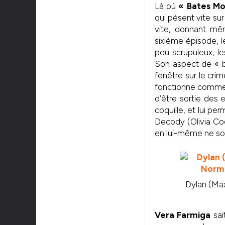
Là où
« Bates Mo
qui pèsent vite sur
vite, donnant mê
sixième épisode, l
peu scrupuleux, l
Son aspect de « b
fenêtre sur le cri
fonctionne comme u
d’être sortie des 
coquille, et lui pe
Decody (Olivia Co
en lui-même ne sor
Dylan (Max
Vera Farmiga
sai