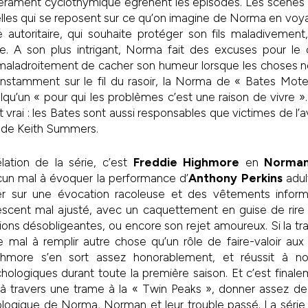
ment cyclothymique égrènent les épisodes. Les scènes q
elles qui se reposent sur ce qu’on imagine de Norma en voy
 autoritaire, qui souhaite protéger son fils maladivement,
ie. A son plus intrigant, Norma fait des excuses pour 
aladroitement de cacher son humeur lorsque les choses n
tamment sur le fil du rasoir, la Norma de « Bates Motel
u’un « pour qui les problèmes c’est une raison de vivre ».
it vrai : les Bates sont aussi responsables que victimes de l
t de Keith Summers.
lation de la série, c’est
Freddie Highmore
en
Norman
ucun mal à évoquer la performance d’
Anthony Perkins
adul
er sur une évocation racoleuse et des vêtements inform
escent mal ajusté, avec un caquettement en guise de rire 
xions désobligeantes, ou encore son rejet amoureux. Si la 
 mal à remplir autre chose qu’un rôle de faire-valoir aux 
hmore s’en sort assez honorablement, et réussit à nou
hologiques durant toute la première saison. Et c’est finale
 à travers une trame à la « Twin Peaks », donner assez de
logique de Norma, Norman et leur trouble passé. La série s