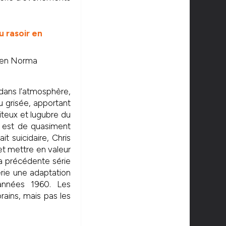
r en Norma
 dans l’atmosphère,
u grisée, apportant
miteux et lugubre du
e est de quasiment
t suicidaire, Chris
et mettre en valeur
a précédente série
érie une adaptation
années 1960. Les
ains, mais pas les