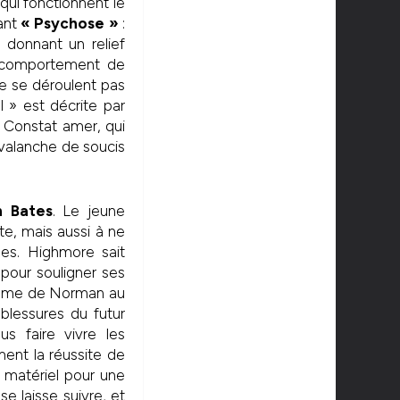
ui fonctionnent le
ant
« Psychose »
:
 donnant un relief
le comportement de
e se déroulent pas
 » est décrite par
 Constat amer, qui
’avalanche de soucis
 Bates
. Le jeune
te, mais aussi à ne
es. Highmore sait
pour souligner ses
trame de Norman au
blessures du futur
s faire vivre les
ment la réussite de
 matériel pour une
e laisse suivre, et