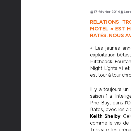
17 février 2014
Lor
RELATIONS TR
MOTEL » EST H
RATÉS. NOUS A
« Les jeunes an
exploitation bêtas
Hitchcock. Pourtan
Night Lights ») et
est tour à tour chr
Il y a toujours un
saison 1 a l’intell
Pine Bay, dans l
Bates, avec les ale
Keith Shelby
. Ce
comme le viol de 
Très vite, les préc