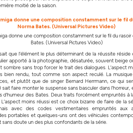
mière moitié de la saison.
iga donne une composition constamment sur le fil du rasoi
Bates. (Universal Pictures Video)
ait que l’élément le plus déterminant de la réussite réside
culier apporté à la photographie, désaturée, souvent beige o
et sombre sans trop forcer le trait des dialogues. L’aspect 
rès bien rendu, tout comme son aspect reculé. La musiqu
es, et plutôt que de singer Bernard Herrmann, ce qui serai
sait faire monter le suspense sans basculer dans l’horreur, 
s d’humeur des Bates. Deux traits forcément empruntés à l
 L’aspect moins réussi est ce choix bizarre de faire de la s
mais avec des codes vestimentaires empruntés aux 
es portables et quelques-uns ont des véhicules contempor
t sans doute un des plus confondants de la série.