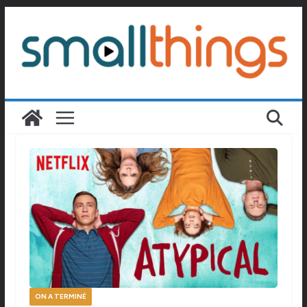
Passer
au
contenu
ON A TERMINÉ