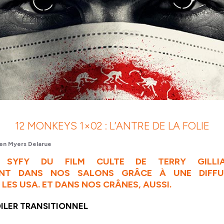
12 MONKEYS 1×02 : L’ANTRE DE LA FOLIE
en Myers Delarue
N SYFY DU FILM CULTE DE TERRY GILLIA
ENT DANS NOS SALONS GRÂCE À UNE DIFFU
LES USA. ET DANS NOS CRÂNES, AUSSI.
ILER TRANSITIONNEL