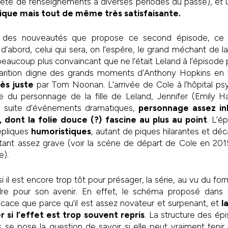
uête de renseignements à diverses périodes du passé), et
sique mais tout de même très satisfaisante.
 des nouveautés que propose ce second épisode, ce d
 d’abord, celui qui sera, on l’espère, le grand méchant de l
beaucoup plus convaincant que ne l’était Leland à l’épisode
arition digne des grands moments d’Anthony Hopkins en H
ès juste
par Tom Noonan. L’arrivée de Cole à l’hôpital ps
ée du personnage de la fille de Leland, Jennifer (Emily Ha
la suite d’évènements dramatiques,
personnage assez inh
, dont la folie douce (?) fascine au plus au point
. L’é
répliques
humoristiques
, autant de piques hilarantes et déc
tant assez grave (voir la scène de départ de Cole en 2015
e).
il est encore trop tôt pour présager, la série, au vu du form
ndre pour son avenir. En effet, le schéma proposé dans 
icace que parce qu’il est assez novateur et surpenant, et
l
 si l’effet est trop souvent repris
. La structure des ép
se pose la question de savoir si elle peut vraiment tenir