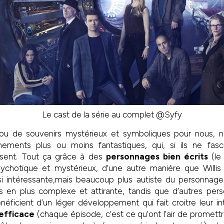
Le cast de la série au complet @Syfy
 ou de souvenirs mystérieux et symboliques pour nous, 
nements plus ou moins fantastiques, qui, si ils ne fasc
aisent. Tout ça grâce à des
personnages bien écrits
(le
ychotique et mystérieux, d’une autre manière que Willis
si intéressante,mais beaucoup plus autiste du personnage 
s en plus complexe et attirante, tandis que d’autres per
ficient d’un léger développement qui fait croitre leur int
efficace
(chaque épisode, c’est ce qu’ont l’air de promett