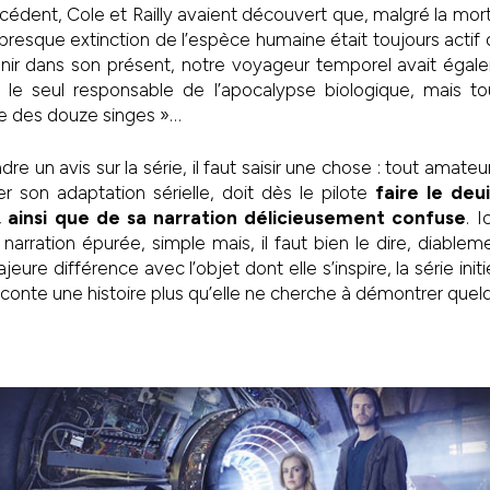
cédent, Cole et Railly avaient découvert que, malgré la mort 
presque extinction de l’espèce humaine était toujours actif d
enir dans son présent, notre voyageur temporel avait éga
s le seul responsable de l’apocalypse biologique, mais 
ée des douze singes »…
e un avis sur la série, il faut saisir une chose : tout amateur
r son adaptation sérielle, doit dès le pilote
faire le deui
m, ainsi que de sa narration délicieusement confuse
. I
narration épurée, simple mais, il faut bien le dire, diablem
jeure différence avec l’objet dont elle s’inspire, la série init
aconte une histoire plus qu’elle ne cherche à démontrer quel