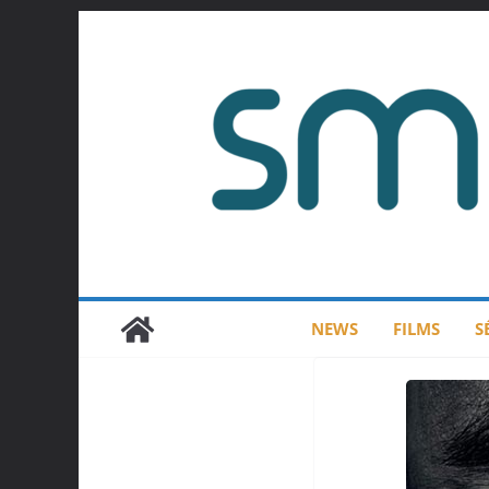
Passer
au
contenu
NEWS
FILMS
S