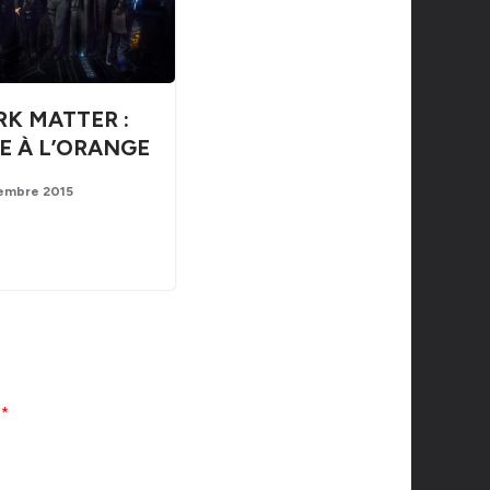
RK MATTER :
E À L’ORANGE
embre 2015
c
*