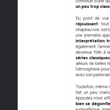
constitué d’une q
un peu trop clas
Du point de vue
réjouissant
: tout
chapeau noir, est 
une première app
interprétation tr
également l’arriv
devenue folle à 
séries classiques
ailleurs de belles 
l’atmosphère pour
avec son partenair
Toutefois, même si 
fait un peu crai
épisodes n’est eff
bien se dégonfler
sympathique, mais 