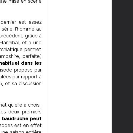
 une mise en scène
ernier est assez
a série, l’homme au
 précédent, grâce à
annibal, et à une
ychiatrique permet
mpshire, parfaite)
abituel dans les
pisode propose par
alées par rapport à
, et sa discussion
at qu’elle a choisi,
les deux premiers
a baudruche peut
isodes est en effet
 une saison entière