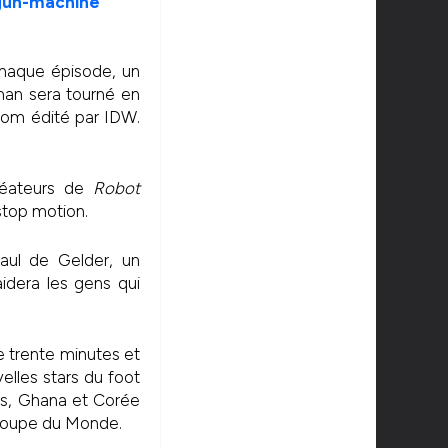
chaque épisode, un
man sera tourné en
nom édité par IDW.
créateurs de
Robot
 stop motion.
ul de Gelder, un
idera les gens qui
 trente minutes et
elles stars du foot
Bas, Ghana et Corée
a Coupe du Monde.