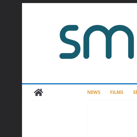
Passer
au
contenu
NEWS
FILMS
S