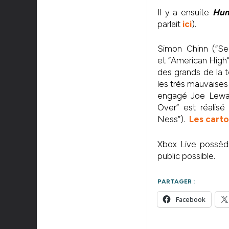
Il y a ensuite
Hu
parlait
ici
).
Simon Chinn (“Se
et “American High”
des grands de la t
les très mauvaises 
engagé Joe Lewan
Over” est réalisé
Ness”).
Les carto
Xbox Live possède
public possible.
PARTAGER :
Facebook