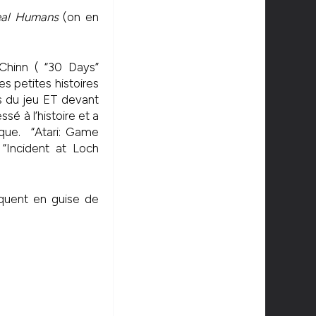
al Humans
(on en
Chinn ( “30 Days”
es petites histoires
es du jeu ET devant
sé à l’histoire et a
que. “Atari: Game
 “Incident at Loch
équent en guise de