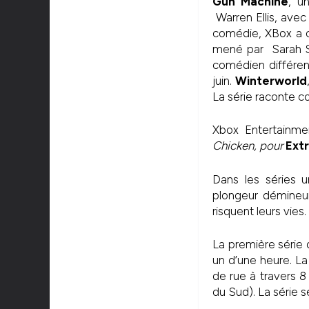
Gun Machine
, u
Warren Ellis, avec
comédie, XBox a c
mené par Sarah Si
comédien différen
juin.
Winterworld
La série raconte c
Xbox Entertainme
Chicken, pour
Extr
Dans les séries 
plongeur démineur
risquent leurs vies.
La première série q
un d’une heure. La
de rue à travers 8
du Sud). La série 