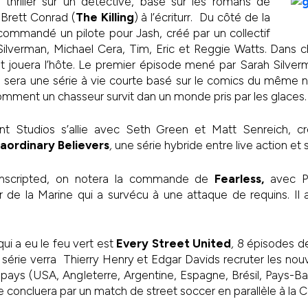
n thriller sur un détective, basé sur les romans de
 Brett Conrad (
The Killing
) à l’écriturr. Du côté de la
ommandé un pilote pour Jash, créé par un collectif
lverman, Michael Cera, Tim, Eric et Reggie Watts. Dans 
t jouera l’hôte. Le premier épisode mené par Sarah Silver
, sera une série à vie courte basé sur le comics du même 
omment un chasseur survit dan un monde pris par les glaces.
nt Studios s’allie avec Seth Green et Matt Senreich, 
aordinary Believers
,
une série hybride entre live action et
unscripted, on notera la commande de
Fearless,
avec Pa
 de la Marine qui a survécu à une attaque de requins. Il a
ui a eu le feu vert est
Every Street United
,
8 épisodes de
 série verra Thierry Henry et Edgar Davids recruter les nouv
 pays (USA, Angleterre, Argentine, Espagne, Brésil, Pays-
se concluera par un match de street soccer en parallèle à l