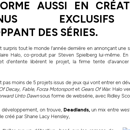
FORME AUSSI EN CRÉAT
ENUS EXCLUSI
PPANT DES SÉRIES.
 surpris tout le monde l’année dernière en annonçant une s
laire Halo, co-produit par Steven Spielberg lui-même. En
et d’entente libèrent le projet, la firme tente d’avanc
t pas moins de 5 projets issus de jeux qui vont entrer en 
Of Decay, Fable, Forza Motorsport
et
Gears Of War
. Halo ve
orward Unto Dawn
sous forme de websérie, avec Ridley Scot
en développement, on trouve,
Deadlands
,
un mix entre west
ôle créé par Shane Lacy Hensley,