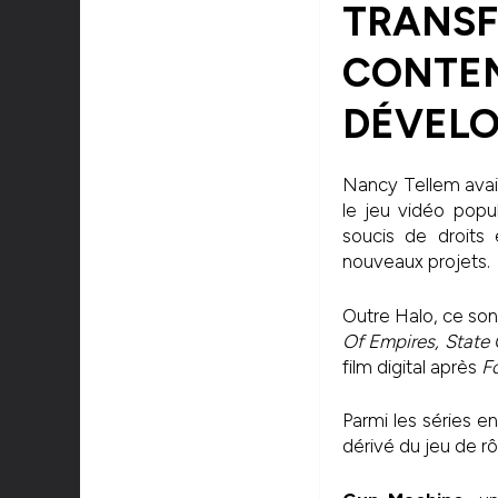
TRANS
CONT
DÉVELO
Nancy Tellem avait
le jeu vidéo popu
soucis de droits 
nouveaux projets.
Outre Halo, ce son
Of Empires, State 
film digital après
F
Parmi les séries 
dérivé du jeu de r