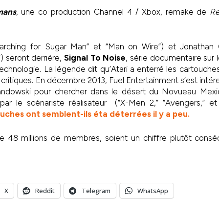
mans
, une co-production Channel 4 / Xbox, remake de
Re
arching for Sugar Man” et “Man on Wire”) et Jonathan 
) seront derrière,
Signal To Noise
, série documentaire sur l
echnologie. La légende dit qu’Atari a enterré les cartouch
critiques. En décembre 2013, Fuel Entertainment s’est intéres
dowski pour chercher dans le désert du Novueau Mexi
 par le scénariste réalisateur (“X-Men 2,” “Avengers,” et
uches ont semblent-ils éta déterrées il y a peu.
 48 millions de membres, soient un chiffre plutôt cons
X
Reddit
Telegram
WhatsApp