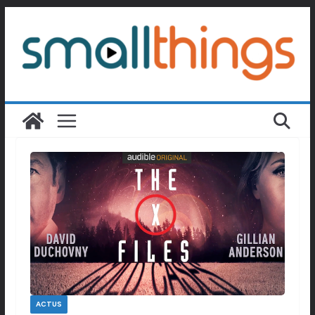
Passer
au
contenu
ACTUS