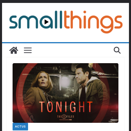
Passer
au
contenu
ACTUS