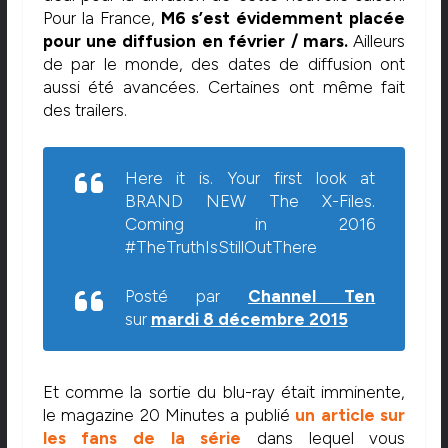
Pour la France,
M6 s’est évidemment placée
pour une diffusion en février / mars.
Ailleurs
de par le monde, des dates de diffusion ont
aussi été avancées. Certaines ont même fait
des trailers.
Here it is. Your first look at
BRAND NEW The X-Files.
Coming in 2016
#TheTruthIsStillOutThere
Posté par
Channel Ten
sur
mardi 8 décembre 2015
Et comme la sortie du blu-ray était imminente,
le magazine 20 Minutes a publié
un article sur
les fans de la série
dans lequel vous