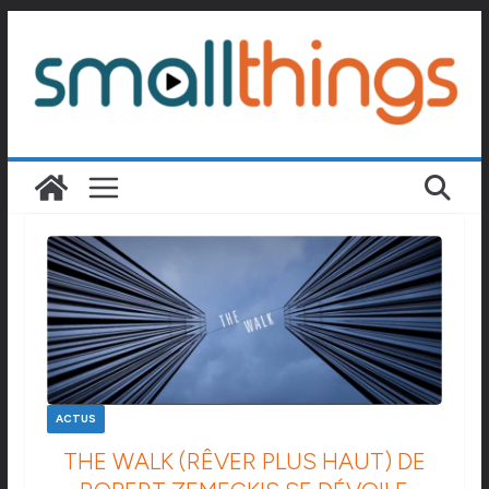
Passer
au
contenu
ACTUS
THE WALK (RÊVER PLUS HAUT) DE