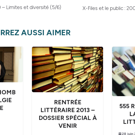
 – Limites et diversité (5/6)
X-Files et le public : 2
RREZ AUSSI AIMER
HOMB
LGIE
RENTRÉE
555 
E
LITTÉRAIRE 2013 –
L
DOSSIER SPÉCIAL À
LIT
VENIR
28 juin