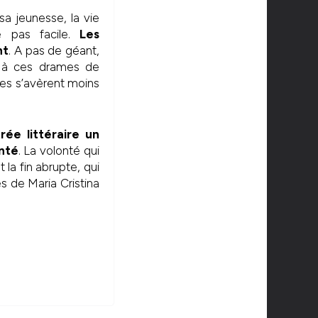
sa jeunesse, la vie
e pas facile.
Les
nt
. A pas de géant,
ce à ces drames de
les s’avèrent moins
ée littéraire un
onté
. La volonté qui
 la fin abrupte, qui
s de Maria Cristina