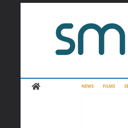
Passer
au
contenu
NEWS
FILMS
S