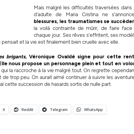
Mais malgré les difficultés traversées dans 
d’adulte de Maria Cristina ne s’annonc
blessures, les traumatismes se succède
la voilà contrainte de mûrir, de faire fa
chaque jour. Ses rêves s’effritent, ses modè
e pensait et la vie est finalement bien cruelle avec elle.
es brigants
, Véronique Ovaldé signe pour cette rentr
Elle nous propose un personnage plein et tout en vol
 qui la raccroche à la vie malgré tout. On regrette cependant
t de trop peu. On aurait aimé continuer à suivre les aventure
 cette succession de hasards sortis de nulle part.
X
Reddit
Telegram
WhatsApp