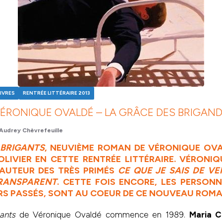
LIVRES
RENTRÉE LITTÉRAIRE 2013
ÉRONIQUE OVALDÉ – LA GRÂCE DES BRIGAN
Audrey Chèvrefeuille
 BRIGANTS
, NEUVIÈME ROMAN DE VÉRONIQUE OVA
’OLIVIER EN CETTE RENTRÉE LITTÉRAIRE. VÉRONI
AUTEUR DES TRÈS PRIMÉS
CE QUE JE SAIS DE V
RANSPARENT
. CETTE FOIS ENCORE, LES PERSON
URS PASSÉS, SONT AU COEUR DE CE NOUVEAU ROMA
ants
de Véronique Ovaldé commence en 1989.
Maria C