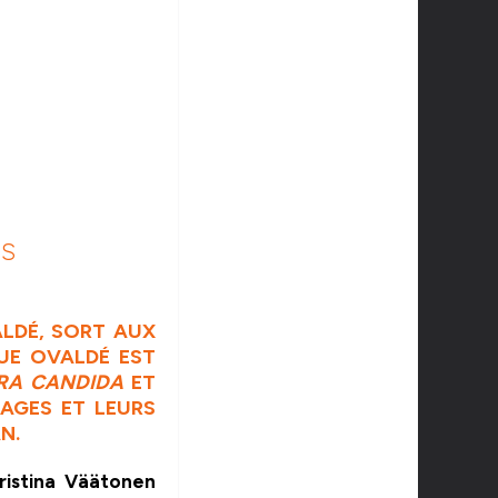
DS
LDÉ, SORT AUX
QUE OVALDÉ EST
ERA CANDIDA
ET
NAGES ET LEURS
N.
ristina Väätonen