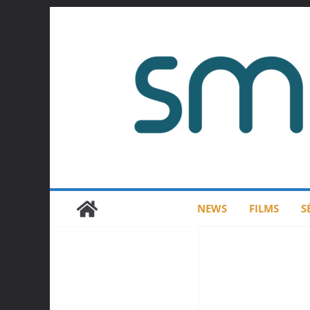
Passer
au
contenu
NEWS
FILMS
S