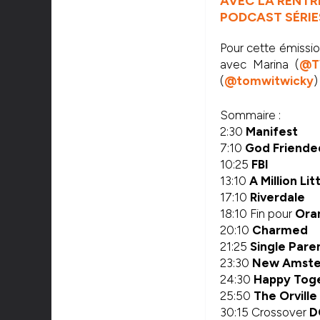
AVEC LA RENTRÉ
PODCAST SÉRIES
Pour cette émissio
avec Marina (
@T
(
@tomwitwicky
)
Sommaire :
2:30
Manifest
7:10
God Friend
10:25
FBI
13:10
A Million Lit
17:10
Riverdale
18:10 Fin pour
Ora
20:10
Charmed
21:25
Single Pare
23:30
New Amst
24:30
Happy Tog
25:50
The Orville
30:15 Crossover
D