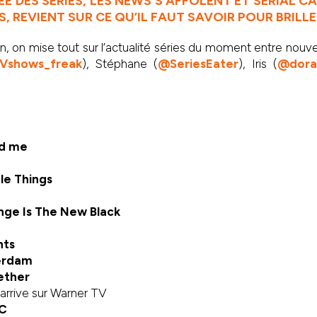
E DES SÉRIES, LES NEWS S’AFFOLENT ET SERIAL 
, REVIENT SUR CE QU’IL FAUT SAVOIR POUR BRILLE
n, on mise tout sur l’actualité séries du moment entre nouve
Vshows_freak
), Stéphane (
@SeriesEater
), Iris (
@dora
ed me
tle Things
nge Is The New Black
nts
erdam
ether
arrive sur Warner TV
C