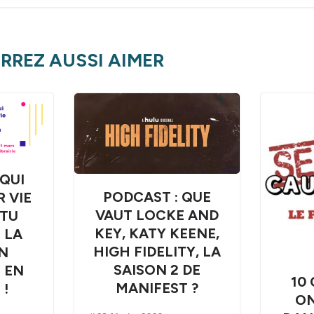
RREZ AUSSI AIMER
QUI
PODCAST : QUE
 VIE
VAUT LOCKE AND
 TU
KEY, KATY KEENE,
 LA
HIGH FIDELITY, LA
N
SAISON 2 DE
T EN
10
MANIFEST ?
!
O