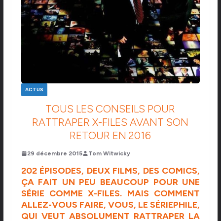
ACTUS
TOUS LES CONSEILS POUR
RATTRAPER X-FILES AVANT SON
RETOUR EN 2016
29 décembre 2015
Tom Witwicky
202 ÉPISODES, DEUX FILMS, DES COMICS,
ÇA FAIT UN PEU BEAUCOUP POUR UNE
SÉRIE COMME X-FILES. MAIS COMMENT
ALLEZ-VOUS FAIRE, VOUS, LE SÉRIEPHILE,
QUI VEUT ABSOLUMENT RATTRAPER LA