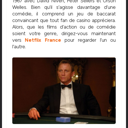
1967 avec David Niven, Peter Sellers et Orson
Welles. Bien qu’il s’agisse davantage d’une
comédie, il comprend un jeu de baccarat
convaincant que tout fan de casino appréciera.
Alors, que les films d’action ou de comédie
soient votre genre, dirigez-vous maintenant
vers
Netflix France
pour regarder l’un ou
l’autre.