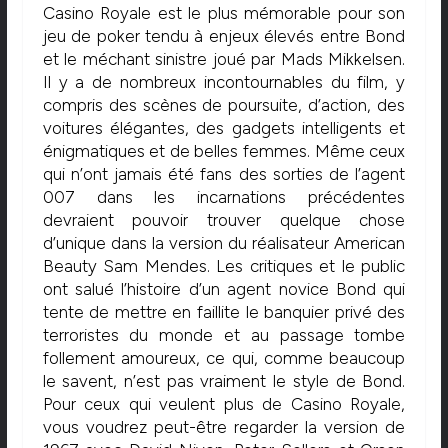
Casino Royale est le plus mémorable pour son
jeu de poker tendu à enjeux élevés entre Bond
et le méchant sinistre joué par Mads Mikkelsen.
Il y a de nombreux incontournables du film, y
compris des scènes de poursuite, d’action, des
voitures élégantes, des gadgets intelligents et
énigmatiques et de belles femmes. Même ceux
qui n’ont jamais été fans des sorties de l’agent
007 dans les incarnations précédentes
devraient pouvoir trouver quelque chose
d’unique dans la version du réalisateur American
Beauty Sam Mendes. Les critiques et le public
ont salué l’histoire d’un agent novice Bond qui
tente de mettre en faillite le banquier privé des
terroristes du monde et au passage tombe
follement amoureux, ce qui, comme beaucoup
le savent, n’est pas vraiment le style de Bond.
Pour ceux qui veulent plus de Casino Royale,
vous voudrez peut-être regarder la version de