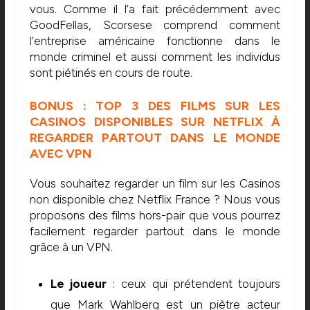
vous. Comme il l’a fait précédemment avec
GoodFellas, Scorsese comprend comment
l’entreprise américaine fonctionne dans le
monde criminel et aussi comment les individus
sont piétinés en cours de route.
BONUS : TOP 3 DES FILMS SUR LES
CASINOS DISPONIBLES SUR NETFLIX À
REGARDER PARTOUT DANS LE MONDE
AVEC VPN
Vous souhaitez regarder un film sur les Casinos
non disponible chez Netflix France ? Nous vous
proposons des films hors-pair que vous pourrez
facilement regarder partout dans le monde
grâce à un VPN.
Le joueur
: ceux qui prétendent toujours
que Mark Wahlberg est un piètre acteur