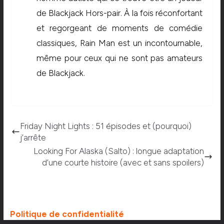
de Blackjack Hors-pair. À la fois réconfortant
et regorgeant de moments de comédie
classiques, Rain Man est un incontournable,
même pour ceux qui ne sont pas amateurs
de Blackjack.
Friday Night Lights : 51 épisodes et (pourquoi)
j’arrête
Looking For Alaska (Salto) : longue adaptation
d’une courte histoire (avec et sans spoilers)
Politique de confidentialité