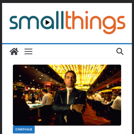
Passer
au
contenu
CINÉPHILIE