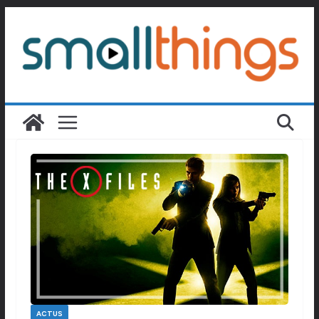
Passer
au
contenu
ACTUS