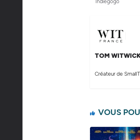
Indiegogo
TOM WITWIC
Créateur de SmallTh
VOUS POU