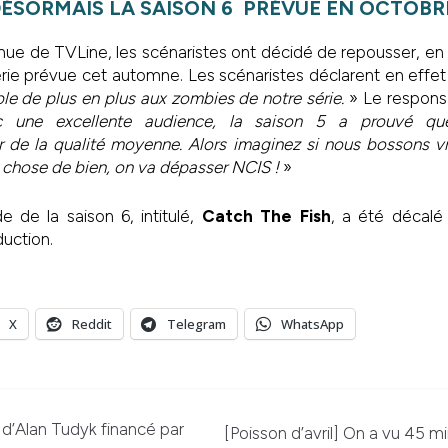
ÉSORMAIS LA SAISON 6 PRÉVUE EN OCTOBR
enue de TVLine, les scénaristes ont décidé de repousser, e
série prévue cet automne. Les scénaristes déclarent en effet
ble de plus en plus aux zombies de notre série.
» Le responsa
 une excellente audience, la saison 5 a prouvé que
 de la qualité moyenne. Alors imaginez si nous bossons vr
e chose de bien, on va dépasser NCIS !
»
 de la saison 6, intitulé,
Catch The Fish
, a été décalé
uction.
X
Reddit
Telegram
WhatsApp
 d’Alan Tudyk financé par
[Poisson d’avril] On a vu 45 