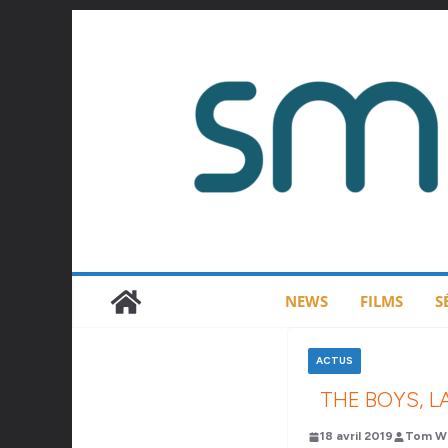
Passer
au
contenu
NEWS
FILMS
S
ACTUS
THE BOYS, 
18 avril 2019
Tom Wi