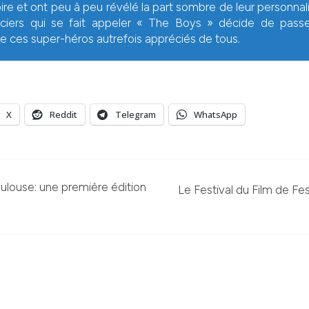
loire et ont peu à peu révélé la part sombre de leur personnal
iciers qui se fait appeler « The Boys » décide de passer
re ces super-héros autrefois appréciés de tous.
X
Reddit
Telegram
WhatsApp
louse: une première édition
Le Festival du Film de Fe