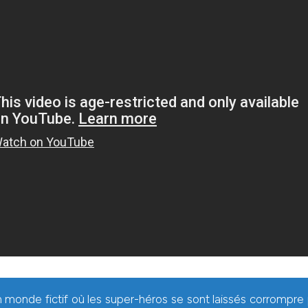
 monde fictif où les super-héros se sont laissés corrompre p