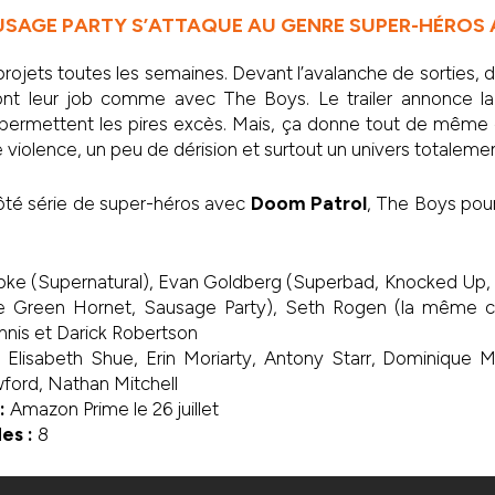
USAGE PARTY
S’ATTAQUE AU GENRE SUPER-HÉROS 
jets toutes les semaines. Devant l’avalanche de sorties, diffi
 font leur job comme avec The Boys. Le trailer annonce l
ermettent les pires excès. Mais, ça donne tout de même
 violence, un peu de dérision et surtout un univers totalem
ôté série de super-héros avec
Doom Patrol
, The Boys pour
ipke (Supernatural), Evan Goldberg (Superbad, Knocked Up, 
e Green Hornet, Sausage Party), Seth Rogen (la même ch
nnis et Darick Robertson
 Elisabeth Shue, Erin Moriarty, Antony Starr, Dominique Mc
ford, Nathan Mitchell
:
Amazon Prime le 26 juillet
es :
8