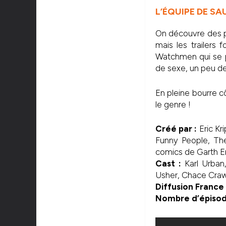
L’ÉQUIPE DE
SA
On découvre des pro
mais les trailers
Watchmen qui se p
de sexe, un peu de
En pleine bourre c
le genre !
Créé par :
Eric Kr
Funny People, Th
comics de Garth E
Cast :
Karl Urban,
Usher, Chace Craw
Diffusion France 
Nombre d’épisod