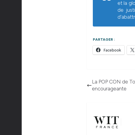
et la g
de just
d’abatt
PARTAGER :
Facebook
La POP CON de Tou
encourageante