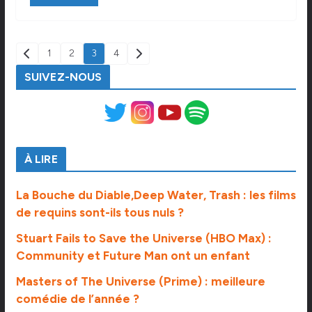
PAGINATION
1
2
3
4
DES
SUIVEZ-NOUS
PUBLICATIONS
À LIRE
La Bouche du Diable,Deep Water, Trash : les films
de requins sont-ils tous nuls ?
Stuart Fails to Save the Universe (HBO Max) :
Community et Future Man ont un enfant
Masters of The Universe (Prime) : meilleure
comédie de l’année ?