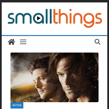
Passer
au
contenu
ACTUS