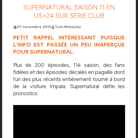
SUPERNATURAL SAISON 11 EN
US+24 SUR SERIE CLUB
27 novembre 2015
Tom Witwicky
PETIT RAPPEL INTÉRESSANT PUISQUE
L’INFO EST PASSÉE UN PEU INAPERÇUE
POUR SUPERNATURAL.
Plus de 200 épisodes, 11è saison, des fans
fidèles et des épisodes décalés en pagaille dont
l’un des plus récents entièrement tourné à bord
de la voiture Impala, Supernatural défie les
pronostics.