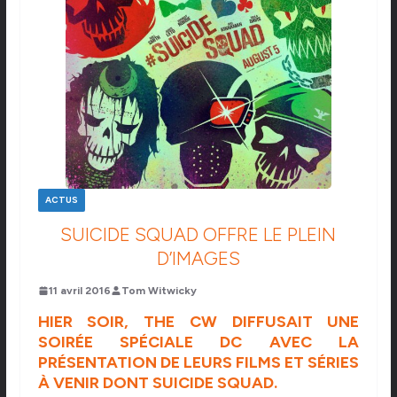
ACTUS
SUICIDE SQUAD OFFRE LE PLEIN
D’IMAGES
11 avril 2016
Tom Witwicky
HIER SOIR, THE CW DIFFUSAIT UNE
SOIRÉE SPÉCIALE DC AVEC LA
PRÉSENTATION DE LEURS FILMS ET SÉRIES
À VENIR DONT SUICIDE SQUAD.