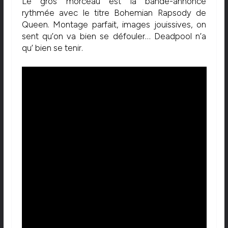
Le gros morceau est la bande-annonce
rythmée avec le titre Bohemian Rapsody de
Queen. Montage parfait, images jouissives, on
sent qu’on va bien se défouler… Deadpool n’a
qu’ bien se tenir.