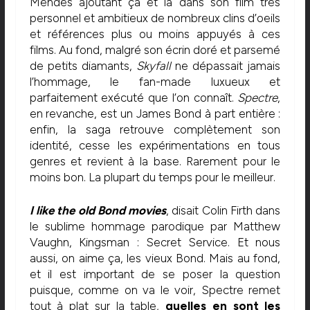
Mendes ajoutant ça et là dans son film très
personnel et ambitieux de nombreux clins d’oeils
et références plus ou moins appuyés à ces
films. Au fond, malgré son écrin doré et parsemé
de petits diamants,
Skyfall
ne dépassait jamais
l’hommage, le fan-made luxueux et
parfaitement exécuté que l’on connaît.
Spectre
,
en revanche, est un James Bond à part entière :
enfin, la saga retrouve complètement son
identité, cesse les expérimentations en tous
genres et revient à la base. Rarement pour le
moins bon. La plupart du temps pour le meilleur.
I like the old Bond movies
, disait Colin Firth dans
le sublime hommage parodique par Matthew
Vaughn, Kingsman : Secret Service. Et nous
aussi, on aime ça, les vieux Bond. Mais au fond,
et il est important de se poser la question
puisque, comme on va le voir, Spectre remet
tout à plat sur la table,
quelles en sont les