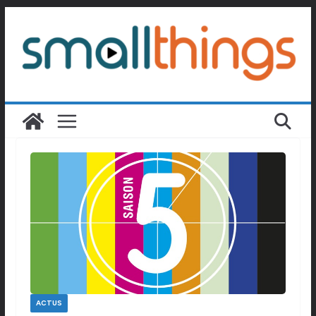
Passer
au
contenu
ACTUS