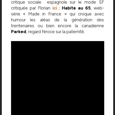
critique sociale espagnole sur le mode SF
critiquée par Florian
ici
;
Habite au 65
, web-
série « Made in France » qui croque avec
humour les aléas de la génération des
trentenaires ou bien encore la canadienne
Parked
, regard féroce sur la paternité.