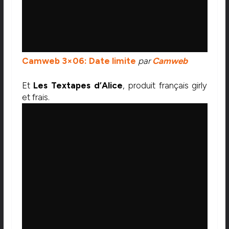
Camweb 3×06: Date limite
par
Camweb
Et
Les Textapes d’Alice
, produit français girly
et frais.