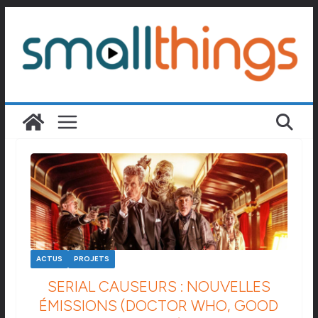
Passer
au
contenu
ACTUS
PROJETS
SERIAL CAUSEURS : NOUVELLES
ÉMISSIONS (DOCTOR WHO, GOOD