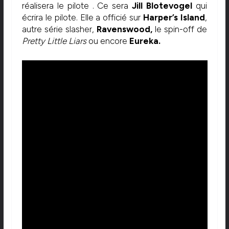
réalisera le pilote . Ce sera
Jill Blotevogel
qui
écrira le pilote. Elle a officié sur
Harper’s Island
,
autre série slasher,
Ravenswood,
le spin-off de
Pretty Little Liars
ou encore
Eureka.