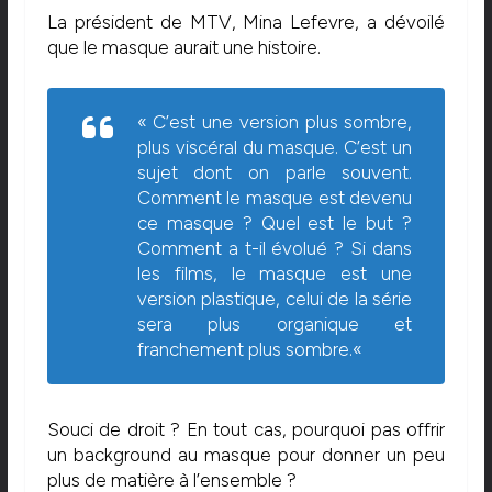
La président de MTV, Mina Lefevre, a dévoilé
que le masque aurait une histoire.
«
C’est une version plus sombre,
plus viscéral du masque. C’est un
sujet dont on parle souvent.
Comment le masque est devenu
ce masque ? Quel est le but ?
Comment a t-il évolué ? Si dans
les films, le masque est une
version plastique, celui de la série
sera plus organique et
franchement plus sombre.
«
Souci de droit ? En tout cas, pourquoi pas offrir
un background au masque pour donner un peu
plus de matière à l’ensemble ?