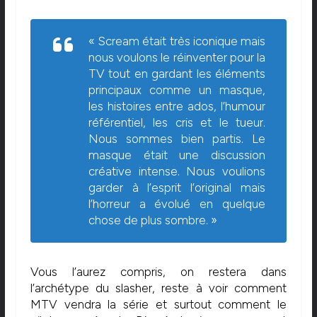
«
Scream était très iconique mais
nous voulons le réinventer pour la
TV tout en gardant les éléments
principaux comme un masque,
les histoires entre ados, l’humour
référentiel, les cris et le tueur.
Nous sommes bien partis. Le
masque était une discussion
créative intense. Nous voulions
garder à l’esprit l’original mais
l’horreur a évolué en quelque
chose de plus sombre
. »
Vous l’aurez compris, on restera dans
l’archétype du slasher, reste à voir comment
MTV vendra la série et surtout comment le