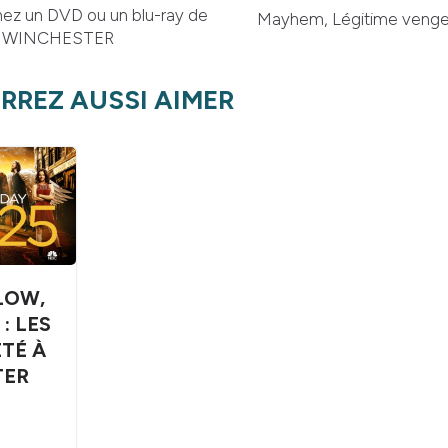
z un DVD ou un blu-ray de
Mayhem, Légitime venge
N WINCHESTER
RREZ AUSSI AIMER
LOW,
: LES
ÉTÉ À
TER