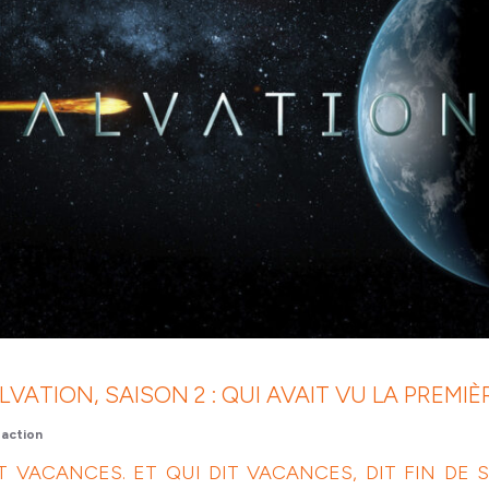
LVATION, SAISON 2 : QUI AVAIT VU LA PREMIÈ
action
IT VACANCES. ET QUI DIT VACANCES, DIT FIN DE