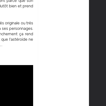
ment parce que son
lutôt bien et prend
ès originale ou très
à ses personnages.
nchement ça rend
 que l’astéroïde ne
2…