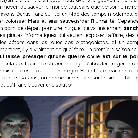
 un moyen de sauver le monde tout sans que personne ne rem
s avons Darius Tanz qui, tel un Noé des temps modernes, dé
er coloniser Mars et ainsi sauvegarder l’humanité. Cependa
n point de départ pour une intrigue qui va finalement
penche
s pirates informatiques qui veulent exposer l’affaire, des
es bâtons dans les roues des protagonistes, et un comp
rnement, il y a vraiment de quoi faire. La première saison 
ui laisse présager qu’une guerre civile est sur le po
es, cela peut paraître un peu étrange d’aborder ce genre 
mais cela reste plutôt bien intégré. Et de toute manière, cela
plusieurs saisons, ou même une seule, sur le simple fait qu
et qu’il faille trouver une solution.