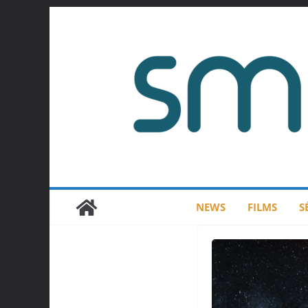
Passer
au
contenu
NEWS
FILMS
S