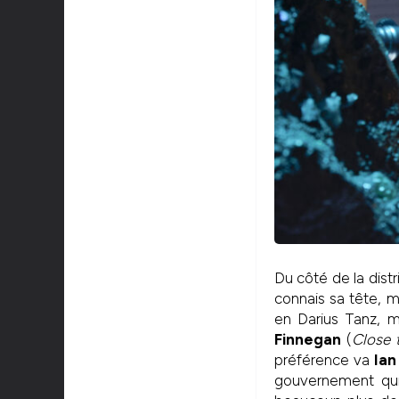
Du côté de la distr
connais sa tête, m
en Darius Tanz, m
Finnegan
(
Close
préférence va
Ian
gouvernement qui 