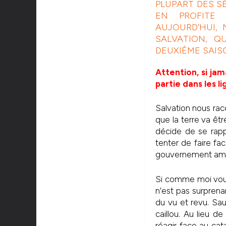
PLUPART DES S
EN PROFITE 
AUJOURD’HUI,
SALVATION, Q
DEUXIÈME SAIS
Attention, si jam
partie dans les li
Salvation nous raco
que la terre va êtr
décide de se rappr
tenter de faire fa
gouvernement amé
Si comme moi vou
n’est pas surprena
du vu et revu. Sau
caillou. Au lieu 
réagir face au ca