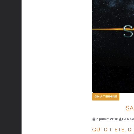
ON A TERMINÉ
SA
7 juillet 2018
La Red
QUI DIT ÉTÉ, D