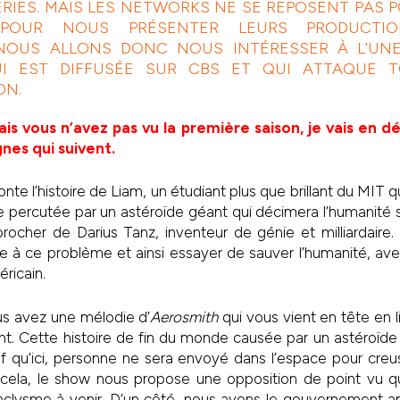
ÉRIES. MAIS LES NETWORKS NE SE REPOSENT PAS 
POUR NOUS PRÉSENTER LEURS PRODUCTION
 NOUS ALLONS DONC NOUS INTÉRESSER À L’UNE 
UI EST DIFFUSÉE SUR CBS ET QUI ATTAQUE 
ON.
ais vous n’avez pas vu la première saison, je vais en 
gnes qui suivent.
nte l’histoire de Liam, un étudiant plus que brillant du MIT 
e percutée par un astéroïde géant qui décimera l’humanité si
ocher de Darius Tanz, inventeur de génie et milliardaire.
ce à ce problème et ainsi essayer de sauver l’humanité, ave
ricain.
s avez une mélodie d’
Aerosmith
qui vous vient en tête en l
nt. Cette histoire de fin du monde causée par un astéroïd
f qu’ici, personne ne sera envoyé dans l’espace pour creu
de cela, le show nous propose une opposition de point vu q
taclysme à venir. D’un côté, nous avons le gouvernement am