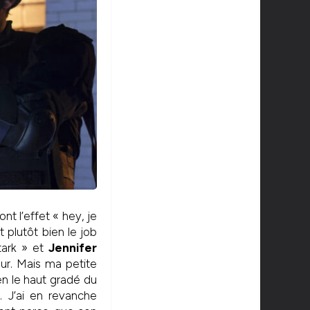
nt l’effet « hey, je
it plutôt bien le job
tark » et
Jennifer
ur. Mais ma petite
n le haut gradé du
. J’ai en revanche