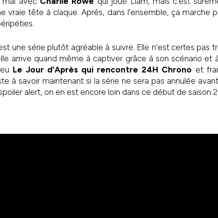
e mal avec
Charlie Rowe
qui joue Liam, mais c’est sure
 vraie tête à claque. Après, dans l’ensemble, ça marche p
péripéties.
est une série plutôt agréable à suivre. Elle n’est certes pas tr
elle arrive quand même à captiver grâce à son scénario et 
 peu
Le Jour d’Après qui rencontre 24H Chrono
et fra
ste à savoir maintenant si la série ne sera pas annulée avant
spoiler alert, on en est encore loin dans ce début de saison 