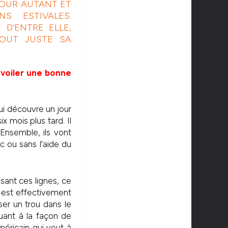
POUR AUTANT ET
S ESTIVALES.
D’ENTRE ELLE,
TOUT JUSTE SA
dévoiler une bonne
qui découvre un jour
x mois plus tard. Il
 Ensemble, ils vont
c ou sans l’aide du
isant ces lignes, ce
e est effectivement
ser un trou dans le
uant à la façon de
éricain qui veut à