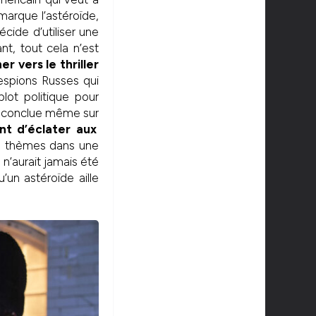
arque l’astéroïde,
cide d’utiliser une
nt, tout cela n’est
r vers le thriller
 espions Russes qui
lot politique pour
se conclue même sur
int d’éclater aux
de thèmes dans une
 n’aurait jamais été
’un astéroïde aille