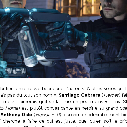
ibution, on retrouve beaucoup d’acteurs d’autres séries qui fo
ais pas du tout son nom ».
Santiago Cabrera
(
Heroes
) fa
ême si j’aimerais qu’il se la joue un peu moins « Tony S
 to Home
) est plutôt convaincante en héroïne au grand cœ
 Anthony Dale
(
Hawaii 5-0
), qui campe admirablement bie
cherche à faire ce qui est juste, quel qu’en soit le prix