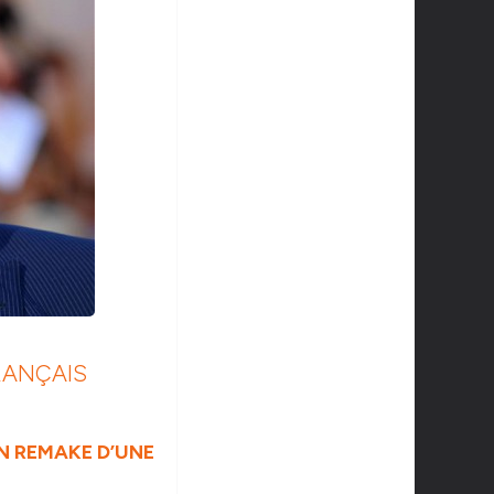
RANÇAIS
N REMAKE D’UNE