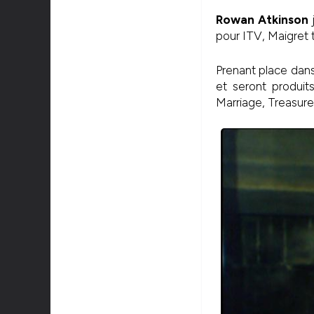
Rowan Atkinson
j
pour ITV, Maigret
Prenant place dans
et seront produit
Marriage, Treasure I