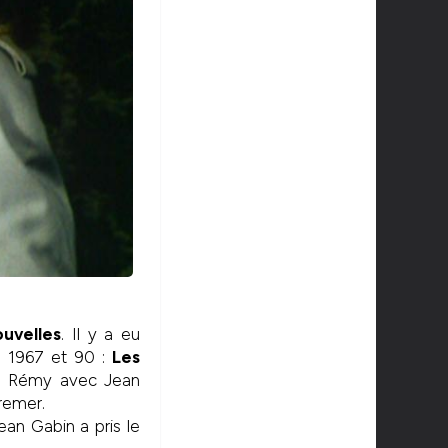
uvelles
. Il y a eu
e 1967 et 90 :
Les
es Rémy avec Jean
remer.
ean Gabin a pris le