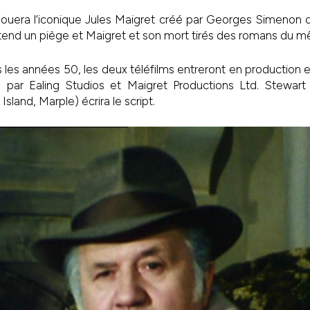
ouera l’iconique Jules Maigret créé par Georges Simenon d
 tend un piège et Maigret et son mort tirés des romans du
 les années 50, les deux téléfilms entreront en productio
s par Ealing Studios et Maigret Productions Ltd. Stewar
sland, Marple) écrira le script.