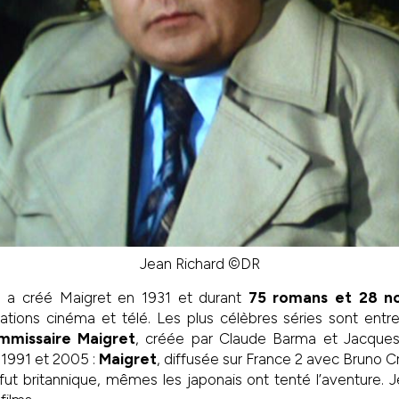
Jean Richard ©DR
a créé Maigret en 1931 et durant
75 romans et 28 no
tions cinéma et télé. Les plus célèbres séries sont entr
mmissaire Maigret
, créée par Claude Barma et Jacqu
e 1991 et 2005 :
Maigret
, diffusée sur France 2 avec Bruno C
fut britannique, mêmes les japonais ont tenté l’aventure. J