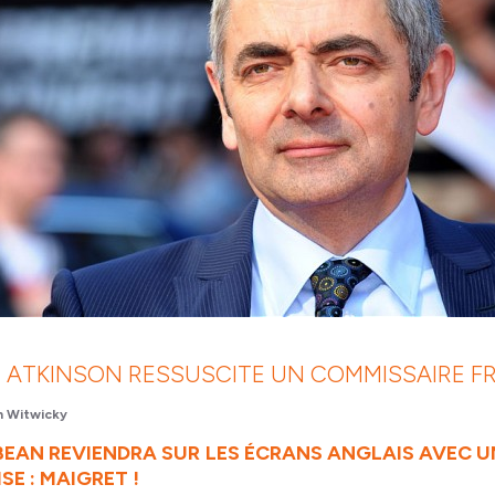
ATKINSON RESSUSCITE UN COMMISSAIRE F
 Witwicky
 BEAN REVIENDRA SUR LES ÉCRANS ANGLAIS AVEC U
SE : MAIGRET !