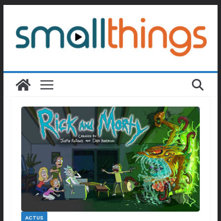
Passer
au
contenu
ACTUS