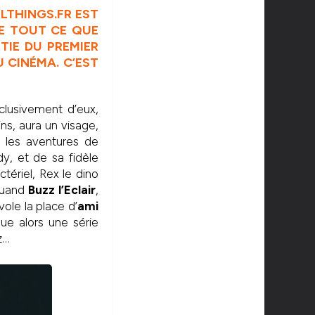
LLTHINGS.FR EST
E TOUT CE QUE
TIE DU PREMIER
 CINÉMA. C’EST
clusivement d’eux,
ns, aura un visage,
e les aventures de
y, et de sa fidèle
tériel, Rex le dino
 quand
Buzz l’Eclair
,
ole la place d’
ami
ue alors une série
z…