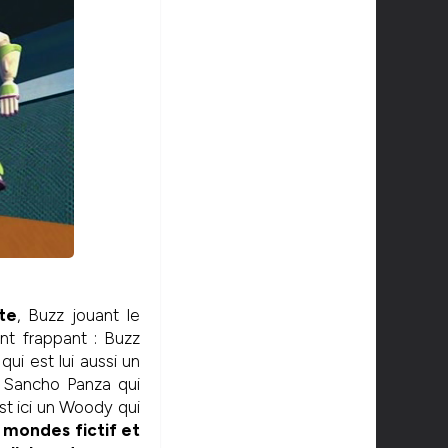
te
, Buzz jouant le
t frappant : Buzz
ui est lui aussi un
n Sancho Panza qui
est ici un Woody qui
s mondes fictif et