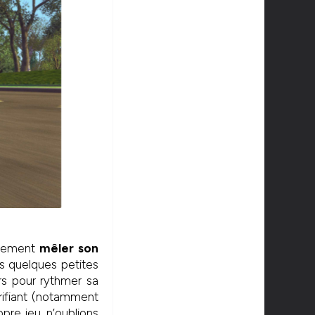
mblement
mêler son
ts quelques petites
s pour rythmer sa
rifiant (notamment
opre jeu, n’oublions