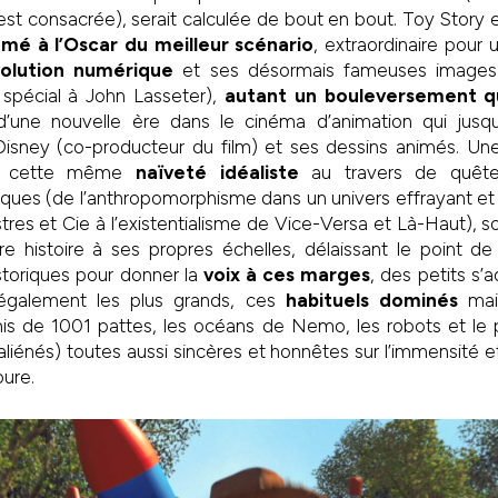
est consacrée), serait calculée de bout en bout. Toy Story es
é à l’Oscar du meilleur scénario
, extraordinaire pour 
volution numérique
et ses désormais fameuses images 
 spécial à John Lasseter),
autant un bouleversement q
’une nouvelle ère dans le cinéma d’animation qui jusqu
sney (co-producteur du film) et ses dessins animés. Une
er cette même
naïveté idéaliste
au travers de quête
ques (de l’anthropomorphisme dans un univers effrayant 
es et Cie à l’existentialisme de Vice-Versa et Là-Haut), s
e histoire à ses propres échelles, délaissant le point de
storiques pour donner la
voix à ces marges
, des petits s’
t également les plus grands, ces
habituels dominés
main
rmis de 1001 pattes, les océans de Nemo, les robots et le 
liénés) toutes aussi sincères et honnêtes sur l’immensité e
ure.