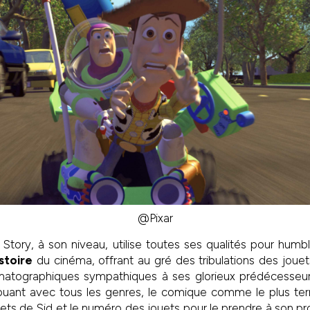
@Pixar
 Story, à son niveau, utilise toutes ses qualités pour hu
istoire
du cinéma, offrant au gré des tribulations des joue
atographiques sympathiques à ses glorieux prédécesseur
Jouant avec tous les genres, le comique comme le plus ter
uets de Sid et le numéro des jouets pour le prendre à son pr