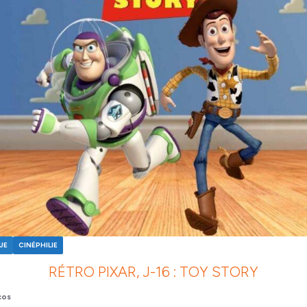
UE
CINÉPHILIE
RÉTRO PIXAR, J-16 : TOY STORY
cos