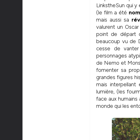
LinkstheSun qui y 
(le film a été
nomm
mais aussi sa
ré
valurent un Oscar
point de départ d
beaucoup vu de Di
cesse de vant
personnages atypi
de Nemo et Monstr
fomenter sa propr
grandes figures hi
mais interpellan
lumière, (les fou
face aux humains a
monde qui les ento