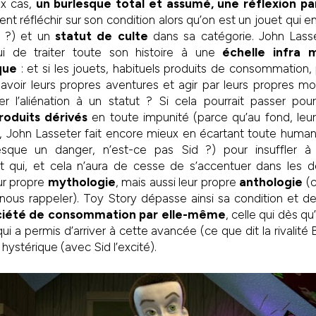
ux cas,
un burlesque total et assumé, une réflexion par
 réfléchir sur son condition alors qu’on est un jouet qui en
r ?) et un
statut de culte
dans sa catégorie. John Lasset
lui de traiter toute son histoire à une
échelle infra 
que
: et si les jouets, habituels produits de consommation, 
n, avoir leurs propres aventures et agir par leurs propres
r l’aliénation à un statut ? Si cela pourrait passer pour 
oduits dérivés
en toute impunité (parce qu’au fond, leur
, John Lasseter fait encore mieux en écartant toute human
sque un danger, n’est-ce pas Sid ?) pour insuffler à
t qui, et cela n’aura de cesse de s’accentuer dans les de
ur propre
mythologie
, mais aussi leur propre
anthologie
(c
 nous rappeler). Toy Story dépasse ainsi sa condition et 
société de consommation par elle-même
, celle qui dès qu
ui a permis d’arriver à cette avancée (ce que dit la rivalit
hystérique (avec Sid l’excité).