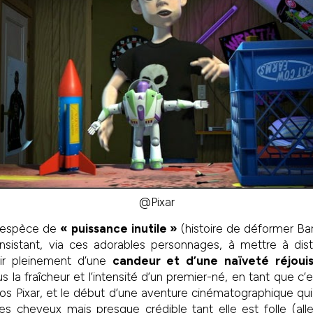
@Pixar
e espèce de
« puissance inutile »
(histoire de déformer Ba
sistant, via ces adorables personnages, à mettre à dist
ouir pleinement d’une
candeur et d’une naïveté réjoui
us la fraîcheur et l’intensité d’un premier-né, en tant que c’
s Pixar, et le début d’une aventure cinématographique qui
es cheveux mais presque crédible tant elle est folle (all