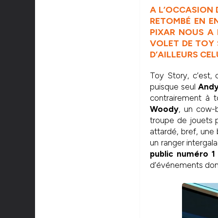
A L’OCCASION D
RETOMBÉ EN E
PIXAR NOUS A 
VOLET DE TOY 
D’AILLEURS CEL
Toy Story, c’est,
puisque seul
Andy,
contrairement à t
Woody
, un cow-b
troupe de jouets p
attardé, bref, une
un ranger intergal
public numéro 1
d’événements dont 