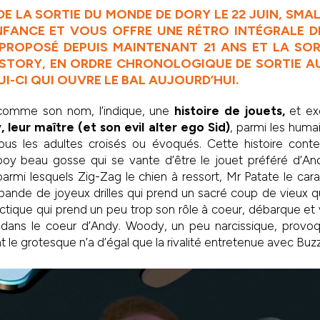
E LA SORTIE DU MONDE DE DORY LE 22 JUIN, SMA
NFANCE ET VOUS OFFRE UNE RÉTRO INTÉGRALE D
PROPOSÉ DEPUIS MAINTENANT 21 ANS ET LA SOR
STORY, EN ORDRE CHRONOLOGIQUE DE SORTIE AU
UI-CI QUI OUVRE LE BAL AUJOURD’HUI.
 comme son nom, l’indique, une
histoire de jouets,
et ex
 leur maître (et son evil alter ego Sid)
, parmi les humai
ous les adultes croisés ou évoqués. Cette histoire cont
oy beau gosse qui se vante d’être le jouet préféré d’And
armi lesquels Zig-Zag le chien à ressort, Mr Patate le carac
 bande de joyeux drilles qui prend un sacré coup de vieux
actique qui prend un peu trop son rôle à coeur, débarque et v
dans le coeur d’Andy. Woody, un peu narcissique, provoq
le grotesque n’a d’égal que la rivalité entretenue avec Buz