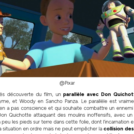
@Pixar
rès découverte du film, un
parallèle avec Don Quichot
me, et Woody en Sancho Panza. Le parallèle est vraimen
i n’en a pas conscience et qui souhaite combattre un ennemi q
 Don Quichotte attaquant des moulins inoffensifs, avec u
peu les pieds sur terre dans cette folie, dont l’incarnation 
la situation en ordre mais ne peut empêcher la
collision de