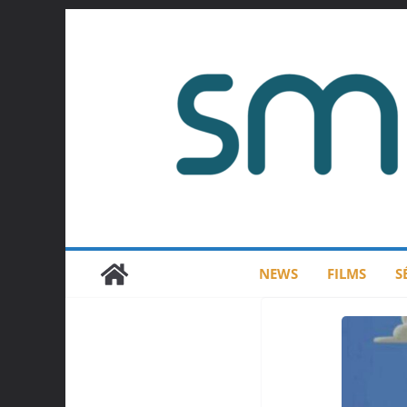
Passer
au
contenu
NEWS
FILMS
S