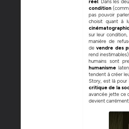
réel
. Dans les de
condition
(comment
pas pouvoir parle
choisit quant à 
cinématographi
sur leur conditio
manière de refuse
de
vendre des pr
rend inestimables)
humains sont pre
humanisme
laten
tendent à créer le
Story, est là pour
critique de la 
avancée jette ce q
devient carrément 