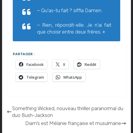
– Qu’as-tu fait ? siffla Damen.
– Rien, répondit-elle. Je n’ai fait
que choisir entre deux frères. »
PARTAGER :
Facebook
X
Reddit
Telegram
WhatsApp
Something Wicked, nouveau thriller paranormal du
duo Bush-Jackson
Diam’s est Mélanie française et musulmane