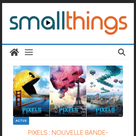
Passer
au
contenu
ACTUS
PIXELS : NOUVELLE BANDE-