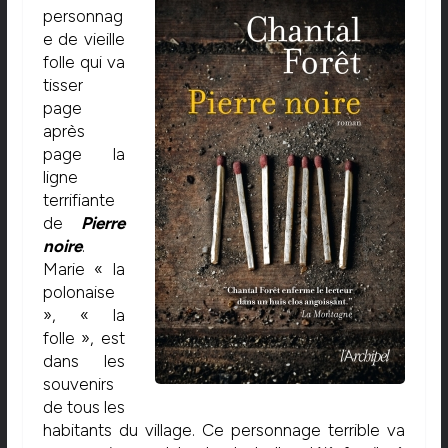
personnag
e de vieille
folle qui va
tisser
page
après
page la
ligne
terrifiante
de
Pierre
noire
.
Marie « la
polonaise
», « la
folle », est
dans les
souvenirs
de tous les
habitants du village. Ce personnage terrible va