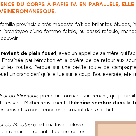
ENCE DU CORPS À PARIS IV. EN PARALLÈLE, ELL
VEINE ROMANESQUE.
famille provinciale très modeste fait de brillantes études, 
nt l’archétype d’une femme fatale, au passé refoulé, ma
pouvoir.
 revient de plein fouet
, avec un appel de sa mère qui l’a
Entraînée par l’émotion et la colère de ce retour aux sour
r les routes. Perdue sur une petite route de campagne 
uet un grand cerf qu’elle tue sur le coup. Bouleversée, elle r
eur du Minotaure
prend un tournant surprenant, qui pourrait
téressant. Malheureusement,
l’héroïne sombre dans la fo
ns sens et sa cohérence en la suivant dans sa chute.
ur du Minotaure
est maîtrisé, enlevé ;
e un roman percutant. Il donne certes