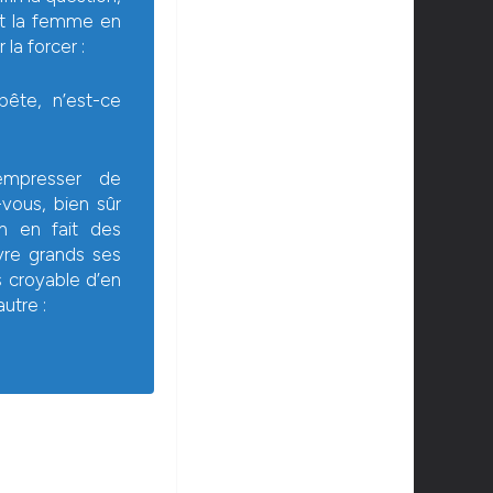
nt la femme en
a forcer :
 bête, n’est-ce
empresser de
vous, bien sûr
n en fait des
uvre grands ses
s croyable d’en
utre :