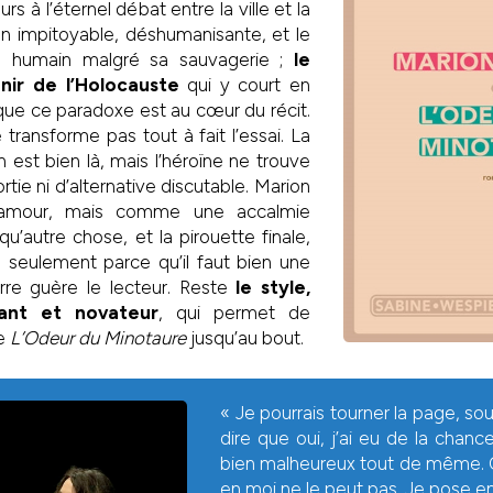
rs à l’éternel débat entre la ville et la
tion impitoyable, déshumanisante, et le
s humain malgré sa sauvagerie ;
le
ir de l’Holocauste
qui y court en
 que ce paradoxe est au cœur du récit.
 transforme pas tout à fait l’essai. La
 est bien là, mais l’héroïne ne trouve
tie ni d’alternative discutable. Marion
’amour, mais comme une accalmie
u’autre chose, et la pirouette finale,
à seulement parce qu’il faut bien une
urre guère le lecteur. Reste
le style,
tant et novateur
, qui permet de
de
L’Odeur du Minotaure
jusqu’au bout.
« Je pourrais tourner la page, sou
dire que oui, j’ai eu de la chanc
bien malheureux tout de même.
en moi ne le peut pas. Je pose en