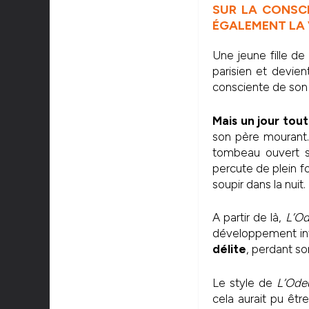
SUR LA CONSCI
ÉGALEMENT LA 
Une jeune fille de 
parisien et devie
consciente de son 
Mais un jour tout
son père mourant. 
tombeau ouvert su
percute de plein fo
soupir dans la nuit.
A partir de là,
L’Od
développement in
délite
, perdant so
Le style de
L’Ode
cela aurait pu êtr