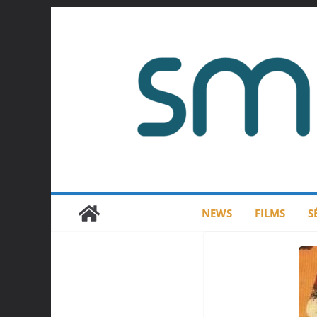
Passer
au
contenu
NEWS
FILMS
S