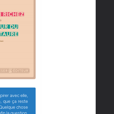
pirer avec elle,
e, que ça reste
 Quelque chose
fin la question,