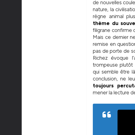
de nouvelles couleu
nature, la civilisa
règne animal plu
thème du souven
filigrane confirme
Mais ce dernier ne
remise en question
pas de porte de sor
Richez évoque l
trompeuse plutôt q
qui semble être l
conclusion, ne le
toujours percu
mener la lecture 