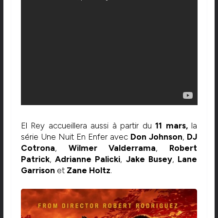
El Rey accueillera aussi à partir du
11 mars,
la
série Une Nuit En Enfer avec
Don Johnson
,
DJ
Cotrona
,
Wilmer Valderrama
,
Robert
Patrick
,
Adrianne Palicki
,
Jake Busey
,
Lane
Garrison
et
Zane Holtz
.