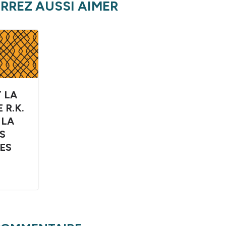
RREZ AUSSI AIMER
T LA
 R.K.
 LA
S
ES