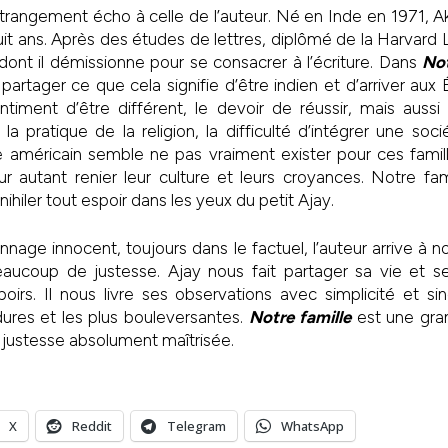
 étrangement écho à celle de l’auteur. Né en Inde en 1971, 
uit ans. Après des études de lettres, diplômé de la Harvard L
ont il démissionne pour se consacrer à l’écriture. Dans
Not
 partager ce que cela signifie d’être indien et d’arriver aux
timent d’être différent, le devoir de réussir, mais aussi 
, la pratique de la religion, la difficulté d’intégrer une s
e américain semble ne pas vraiment exister pour ces famil
ur autant renier leur culture et leurs croyances. Notre fa
nihiler tout espoir dans les yeux du petit Ajay.
nage innocent, toujours dans le factuel, l’auteur arrive à n
ucoup de justesse. Ajay nous fait partager sa vie et s
irs. Il nous livre ses observations avec simplicité et sin
ures et les plus bouleversantes.
Notre famille
est une gran
e justesse absolument maîtrisée.
X
Reddit
Telegram
WhatsApp