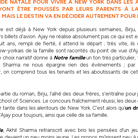
NDE NATALE POUR VIVRE À NEW YORK DANS LES 
 VONT ÊTRE POUSSÉS PAR LEURS PARENTS À LA
, MAIS LE DESTIN VA EN DÉCIDER AUTREMENT POUR L
re est déjà à New York depuis plusieurs semaines, Birju,
s billets d’avion. Ajay ne réalise absolument pas ce qui est en 
 ans, rempli de fierté, il attend le départ ; très vite, ils 
w-yorkais de la famille sont racontés du point de vue d’A
 choix narratif donne à
Notre famille
un ton très particulier,
il Sharma ne nous épargne rien des évènements ; par
, on comprend tous les tenants et les aboutissants de cett
rtie du roman, Birju, l’aîné des deux frères, s’entraîne pou
chool of Sciences.
Le concours fraîchement réussi, les deux
 tante dans les alentours de New York. C’est alors qu’
un d
’Ajay pour toujours, ainsi que celle de sa famille.
le
, Akhil Sharma retranscrit avec brio les pensées d’un je
re devient un peu moins jeune. Les propos mûrissent peu à p