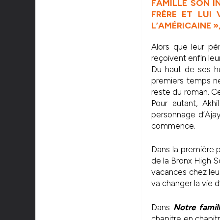
FAMILLE SON I
FRÈRE ET LUI
L’AMÉRICAINE »
Alors que leur pè
reçoivent enfin leur
Du haut de ses huit
premiers temps ne
reste du roman. Ce
Pour autant, Akh
personnage d’Ajay
commence.
Dans la première pa
de la B
ronx High S
vacances chez leur
va changer la vie d
Dans
Notre famil
chapitre en chapit