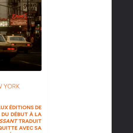
W YORK
UX ÉDITIONS DE
 DU DÉBUT À LA
ISSANT
TRADUIT
 QUITTE AVEC SA