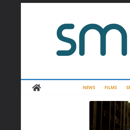
Passer
au
contenu
NEWS
FILMS
S