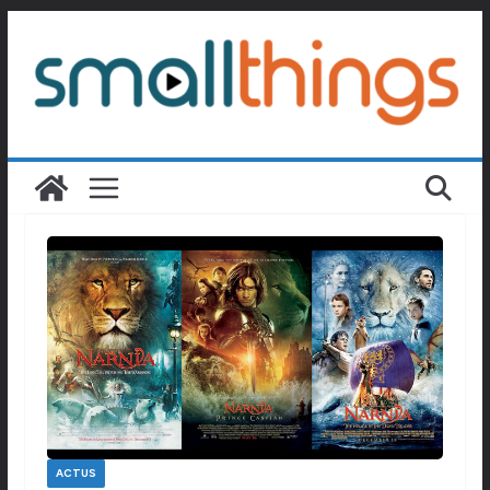
Passer
au
contenu
ACTUS