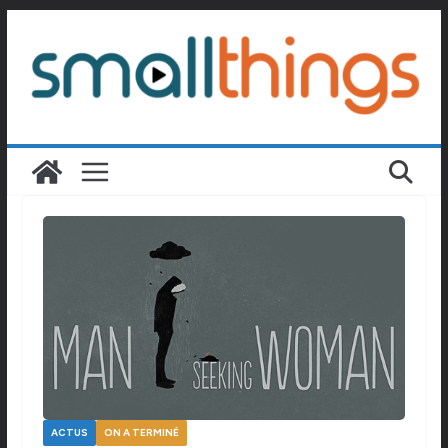
Passer
au
contenu
ACTUS
ON A TERMINÉ