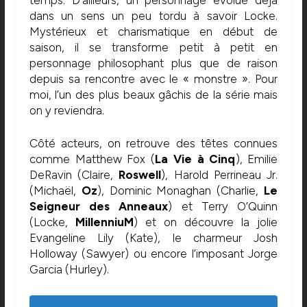
dans un sens un peu tordu à savoir Locke.
Mystérieux et charismatique en début de
saison, il se transforme petit à petit en
personnage philosophant plus que de raison
depuis sa rencontre avec le « monstre ». Pour
moi, l’un des plus beaux gâchis de la série mais
on y reviendra.
Côté acteurs, on retrouve des têtes connues
comme Matthew Fox (
La Vie à Cinq
), Emilie
DeRavin (Claire,
Roswell
), Harold Perrineau Jr.
(Michaël,
Oz
), Dominic Monaghan (Charlie,
Le
Seigneur des Anneaux
) et Terry O’Quinn
(Locke,
MillenniuM
) et on découvre la jolie
Evangeline Lily (Kate), le charmeur Josh
Holloway (Sawyer) ou encore l’imposant Jorge
Garcia (Hurley).