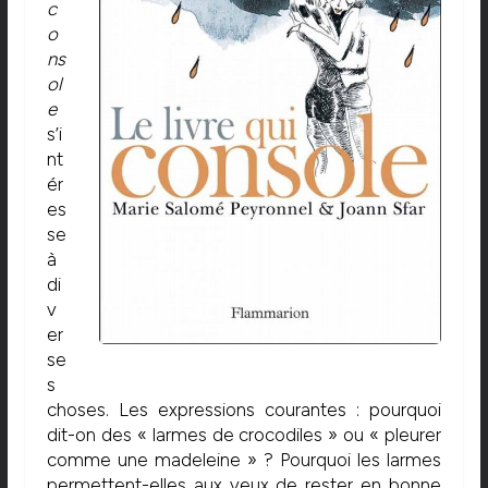
c
o
ns
ol
e
s’i
nt
ér
es
se
à
di
v
er
se
s
choses. Les expressions courantes : pourquoi
dit-on des « larmes de crocodiles » ou « pleurer
comme une madeleine » ? Pourquoi les larmes
permettent-elles aux yeux de rester en bonne