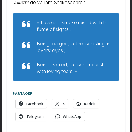
Juliette
de William Shakespeare :
« Love is a smoke raised with the
fume of sights ;
Being purged, a fire sparkling in
lovers’ eyes ;
Being vexed, a sea nourished
with loving tears. »
PARTAGER :
Facebook
X
Reddit
Telegram
WhatsApp