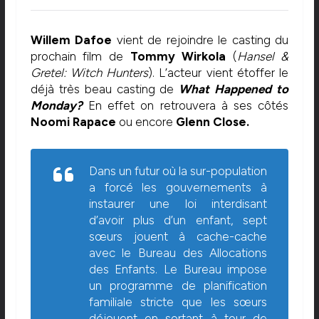
Willem Dafoe
vient de rejoindre le casting du
prochain film de
Tommy Wirkola
(
Hansel &
Gretel: Witch Hunters
). L’acteur vient étoffer le
déjà très beau casting de
What Happened to
Monday?
En effet on retrouvera à ses côtés
Noomi Rapace
ou encore
Glenn Close.
Dans un futur où la sur-population
a forcé les gouvernements à
instaurer une loi interdisant
d’avoir plus d’un enfant, sept
sœurs jouent à cache-cache
avec le Bureau des Allocations
des Enfants. Le Bureau impose
un programme de planification
familiale stricte que les sœurs
déjouent en sortant à tour de