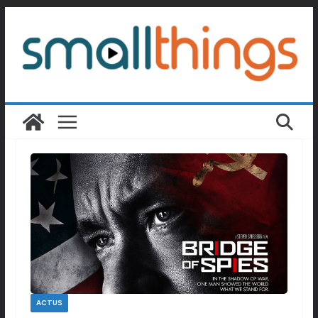
Passer
au
contenu
ACTUS