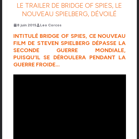
LE TRAILER DE BRIDGE OF SPIES, LE
NOUVEAU SPIELBERG, DÉVOILÉ
8 juin 2015
Leo Corcos
INTITULÉ BRIDGE OF SPIES, CE NOUVEAU
FILM DE STEVEN SPIELBERG DÉPASSE LA
SECONDE GUERRE MONDIALE,
PUISQU’IL SE DÉROULERA PENDANT LA
GUERRE FROIDE…