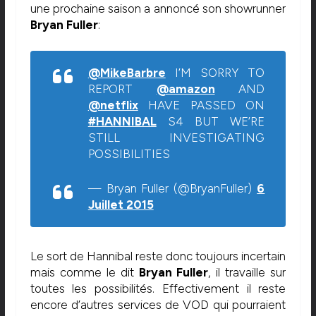
une prochaine saison a annoncé son showrunner
Bryan Fuller
:
@MikeBarbre
I’M SORRY TO
REPORT
@amazon
AND
@netflix
HAVE PASSED ON
#HANNIBAL
S4 BUT WE’RE
STILL INVESTIGATING
POSSIBILITIES
— Bryan Fuller (@BryanFuller)
6
Juillet 2015
Le sort de Hannibal reste donc toujours incertain
mais comme le dit
Bryan Fuller
, il travaille sur
toutes les possibilités. Effectivement il reste
encore d’autres services de VOD qui pourraient