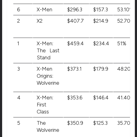
6
X-Men
$296.3
$157.3
53.10%
2
X2
$407.7
$214.9
52.70%
1
X-Men:
$459.4
$234.4
51%
The Last
Stand
3
X-Men
$373.1
$179.9
48.20%
Origins:
Wolverine
4
X-Men:
$353.6
$146.4
41.40%
First
Class
5
The
$350.9
$125.3
35.70%
Wolverine