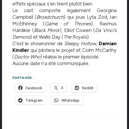
effets spéciaux s’en tirent plutôt bien.
Le cast comporte également Georgina
Campbell (
Broadchurch
) qui joue Lyta Zod, Ian
McElhinney (
Game of Thrones
), Rasmus
Hardiker (
Black Mirro
r), Elliot Cowen (
Da Vinci’s
Demons
) et Wallis Day (
The Royals
).
C’est le showrunner de
Sleepy Hollow
,
Damian
Kindler
qui pilotera le projet et Colm McCarthy
(
Doctor Who
) réalise le premier épisode.
Aucune date n’a été communiquée.
PARTAGER :
Facebook
X
Reddit
Telegram
WhatsApp