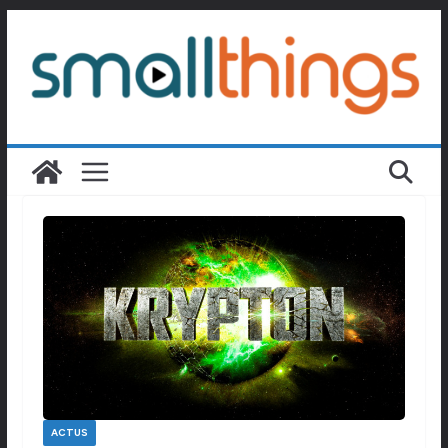
Passer
au
contenu
ACTUS