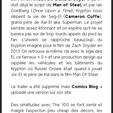
doit déjà le script de
Man of Steel,
et par Ian
Goldberg (
Once Upon a Time
), Krypton nous
dépeint la vie de Seg-El (
Cameron Cuffe
),
grand père de Kal-El aka Superman. Le projet
semble assez étonnant et on espère qu’il ne se
basera pas sur de trop lourds appels du pied au
fan. L’univers se rapproche beaucoup du
Krypton imaginé pour le film de Zach Snyder en
2013. On retrouve la même clé avec le sigle des
El, ce fameux « S » et une production design qui
rappelle les véhicules et les bâtiments du
Krypton où Russel Crowe était quand il jouait
Jor-El, le père de Kal dans le film Man Of Steel.
Le trailer a été supprimé mais
Comics Blog
a
uploadé une version sur son site.
Des similitudes avec The 100 se font sentir et
malgré l’aspectun peu cheap des décors, les