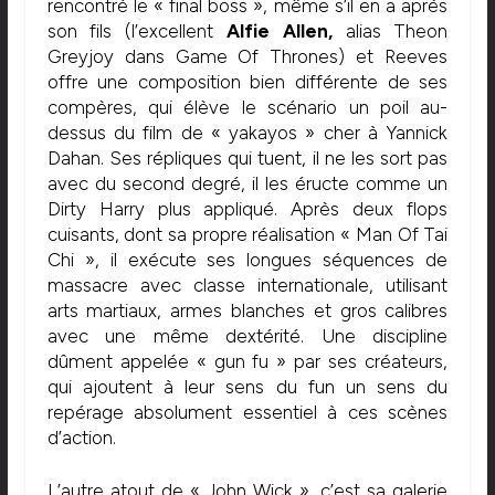
rencontré le « final boss », même s’il en a après
son fils (l’excellent
Alfie Allen,
alias Theon
Greyjoy dans Game Of Thrones) et Reeves
offre une composition bien différente de ses
compères, qui élève le scénario un poil au-
dessus du film de « yakayos » cher à Yannick
Dahan. Ses répliques qui tuent, il ne les sort pas
avec du second degré, il les éructe comme un
Dirty Harry plus appliqué. Après deux flops
cuisants, dont sa propre réalisation « Man Of Tai
Chi », il exécute ses longues séquences de
massacre avec classe internationale, utilisant
arts martiaux, armes blanches et gros calibres
avec une même dextérité. Une discipline
dûment appelée « gun fu » par ses créateurs,
qui ajoutent à leur sens du fun un sens du
repérage absolument essentiel à ces scènes
d’action.
L’autre atout de « John Wick », c’est sa galerie